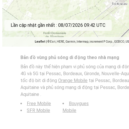
Lần cập nhật gần nhất :
08/07/2026 09:42 UTC
Leaflet
|
© Esri, HERE, Garmin, Intermap, increment P Corp., GEBCO, U
Bản đồ vùng phủ sóng di động theo nhà mạng
Bản đồ này thể hiện phạm vi phủ sóng của mạng di độ
4G và 5G tại Pessac, Bordeaux, Gironde, Nouvelle-Aqu
tốc độ bit di động
Orange Mobile
tại Pessac, Bordeaux
Aquitaine và phủ sóng mạng di động tại Pessac, Borde
Aquitaine .
Free Mobile
Bouygues
SFR Mobile
Mobile