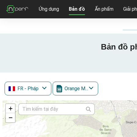
Ứng dụng
Bản đồ
Ấn phẩm
Giải p
Bản đồ ph
FR
- Pháp
Orange Mobile
+
−