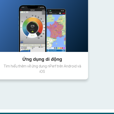
Ứng dụng di động
Tìm hiểu thêm về ứng dụng nPerf trên Android và
iOS