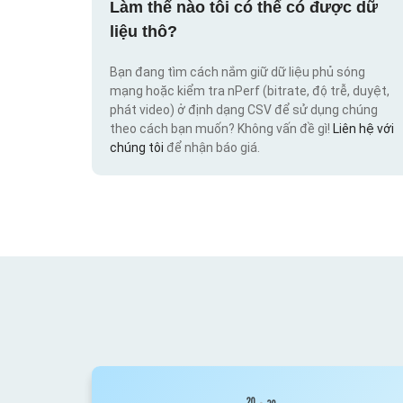
Làm thế nào tôi có thể có được dữ
liệu thô?
Bạn đang tìm cách nắm giữ dữ liệu phủ sóng
mạng hoặc kiểm tra nPerf (bitrate, độ trễ, duyệt,
phát video) ở định dạng CSV để sử dụng chúng
theo cách bạn muốn? Không vấn đề gì!
Liên hệ với
chúng tôi
để nhận báo giá.