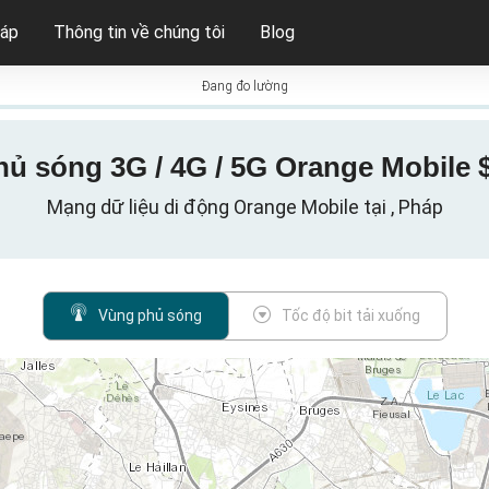
háp
Thông tin về chúng tôi
Blog
Đang đo lường
ủ sóng 3G / 4G / 5G Orange Mobile $
Mạng dữ liệu di động Orange Mobile tại , Pháp
Vùng phủ sóng
Tốc độ bit tải xuống