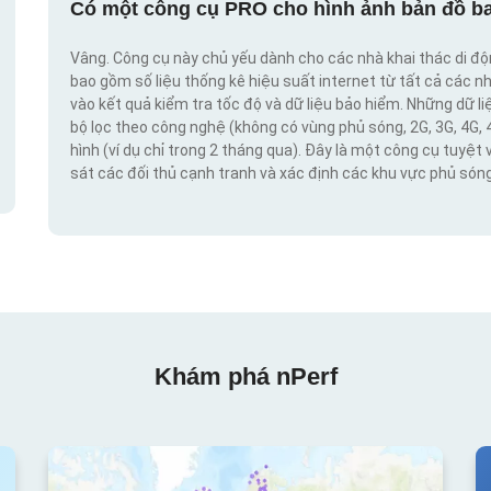
Có một công cụ PRO cho hình ảnh bản đồ ba
Vâng. Công cụ này chủ yếu dành cho các nhà khai thác di đ
bao gồm số liệu thống kê hiệu suất internet từ tất cả các n
vào kết quả kiểm tra tốc độ và dữ liệu bảo hiểm. Những dữ l
bộ lọc theo công nghệ (không có vùng phủ sóng, 2G, 3G, 4G, 
hình (ví dụ chỉ trong 2 tháng qua). Đây là một công cụ tuyệt 
sát các đối thủ cạnh tranh và xác định các khu vực phủ sóng
Khám phá nPerf