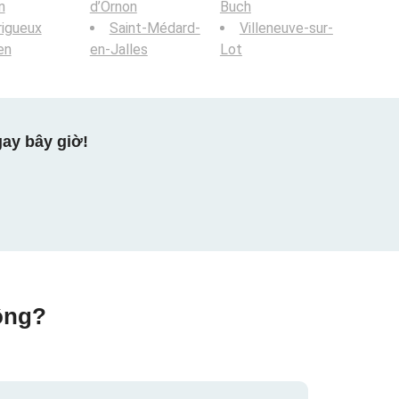
n
d’Ornon
Buch
igueux
Saint-Médard-
Villeneuve-sur-
en
en-Jalles
Lot
ay bây giờ!
ộng?