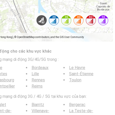
(Hong Kong), © OpenStreetMap contributors, and the GIS User Community
 động cho các khu vực khác
g mạng di động 3G/4G/5G trong
:
ce
Bordeaux
Le Havre
ntes
Lille
Saint-Étienne
rasbourg
Rennes
Toulon
tpellier
Reims
mạng di động 3G / 4G / 5G tại khu vực của bạn:
glet
Biarritz
Bergerac
nt-de-
Villenave-
La Teste-de-