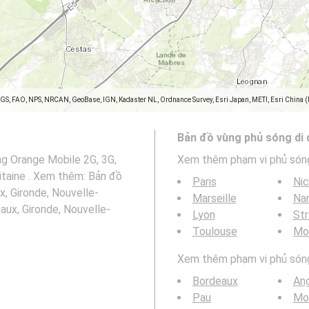
SGS, FAO, NPS, NRCAN, GeoBase, IGN, Kadaster NL, Ordnance Survey, Esri Japan, METI, Esri China 
Bản đồ vùng phủ sóng di
ng Orange Mobile 2G, 3G,
Xem thêm phạm vi phủ són
itaine . Xem thêm: Bản đồ
Paris
Ni
, Gironde, Nouvelle-
Marseille
Na
aux, Gironde, Nouvelle-
Lyon
St
Toulouse
Mon
Xem thêm phạm vi phủ sóng 
Bordeaux
An
Pau
Mo