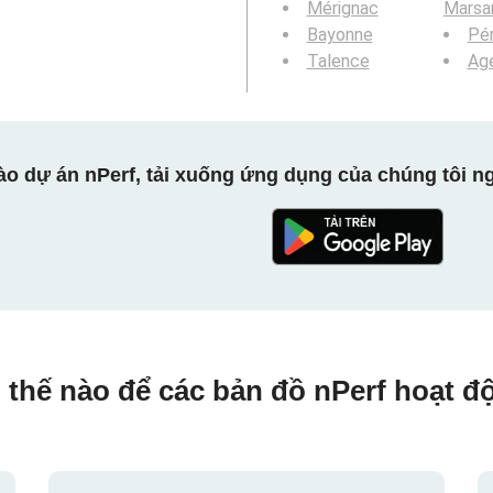
Mérignac
Marsa
Bayonne
Pér
Talence
Ag
ào dự án nPerf, tải xuống ứng dụng của chúng tôi ng
 thế nào để các bản đồ nPerf hoạt đ