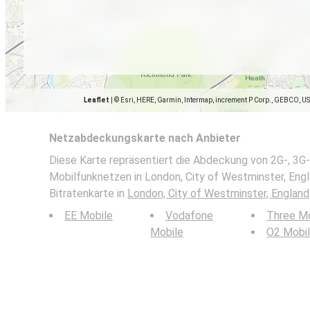
Leaflet
|
© Esri, HERE, Garmin, Intermap, increment P Corp., GEBCO, U
Netzabdeckungskarte nach Anbieter
Diese Karte repräsentiert die Abdeckung von 2G-, 3G-
Mobilfunknetzen in London, City of Westminster, Engl
Bitratenkarte in
London, City of Westminster, England
EE Mobile
Vodafone
Three Mo
Mobile
O2 Mobi