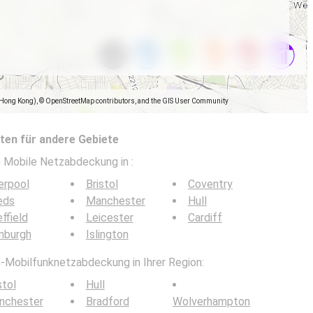
(Hong Kong), © OpenStreetMap contributors, and the GIS User Community
en für andere Gebiete
5G Mobile Netzabdeckung in
:
erpool
Bristol
Coventry
eds
Manchester
Hull
ffield
Leicester
Cardiff
nburgh
Islington
G-Mobilfunknetzabdeckung in Ihrer Region:
stol
Hull
nchester
Bradford
Wolverhampton