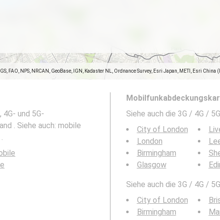
SGS, FAO, NPS, NRCAN, GeoBase, IGN, Kadaster NL, Ordnance Survey, Esri Japan, METI, Esri China 
Mobilfunkabdeckungskart
, 4G- und 5G-
Siehe auch die 3G / 4G / 
and . Siehe auch: mobile
City of London
Liv
.
London
Le
bile
Birmingham
She
le
Glasgow
Edi
Siehe auch die 3G / 4G / 5
City of London
Bri
Birmingham
Ma