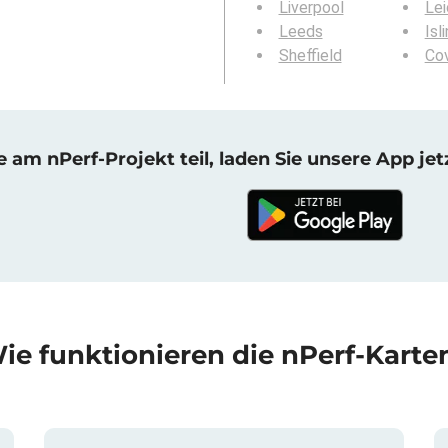
Liverpool
Lei
Leeds
Isl
Sheffield
Co
am nPerf-Projekt teil, laden Sie unsere App jet
ie funktionieren die nPerf-Karte