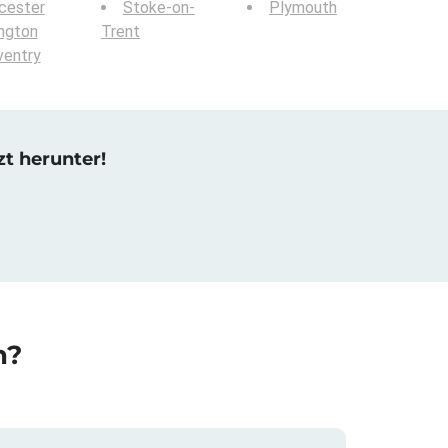
cester
Stoke-on-
Plymouth
ington
Trent
ventry
zt herunter!
n?