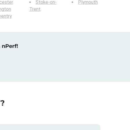
cester
Stoke-on-
Plymouth
ington
Trent
ventry
 nPerf!
f?