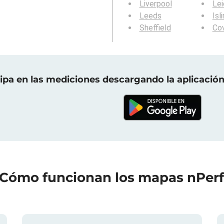
Liverpool
Lei
Leeds
Isl
Sheffield
Co
cipa en las mediciones descargando la aplicación
Cómo funcionan los mapas nPer