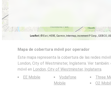
Leaflet
|
© Esri, HERE, Garmin, Intermap, increment P Corp., GEBCO, U
Mapa de cobertura móvil por operador
Este mapa representa la cobertura de las redes móvil
London, City of Westminster, Inglaterra. Ver también:
móvil en
London, City of Westminster, Inglaterra
.
EE Mobile
Vodafone
Three Mo
Mobile
O2 Mobi