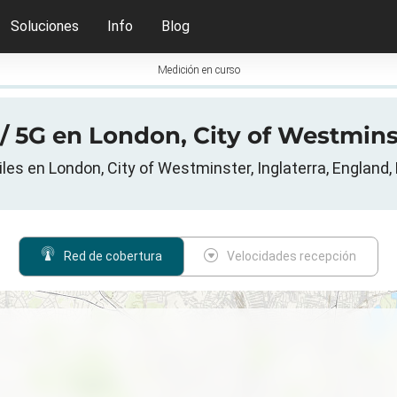
Soluciones
Info
Blog
Medición en curso
/ 5G en London, City of Westminst
es en London, City of Westminster, Inglaterra, England,
Red de cobertura
Velocidades recepción