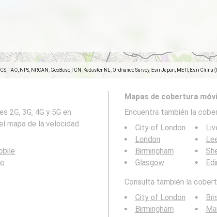
SGS, FAO, NPS, NRCAN, GeoBase, IGN, Kadaster NL, Ordnance Survey, Esri Japan, METI, Esri China 
Mapas de cobertura móvi
es 2G, 3G, 4G y 5G en
Encuentra también la cober
 el mapa de la velocidad
City of London
Liv
London
Le
bile
Birmingham
She
le
Glasgow
Edi
Consulta también la cobertu
City of London
Bri
Birmingham
Ma