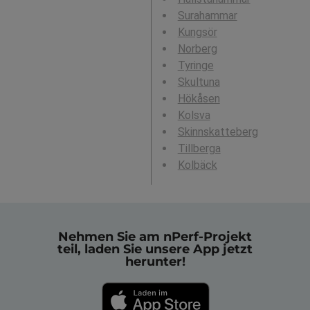
Surahammar
Kungsör
Norberg
Tyringe
Skultuna
Hökåsen
Kolsva
Skinnskatteberg
Tillberga
Kolbäck
Nehmen Sie am nPerf-Projekt
teil, laden Sie unsere App jetzt
herunter!