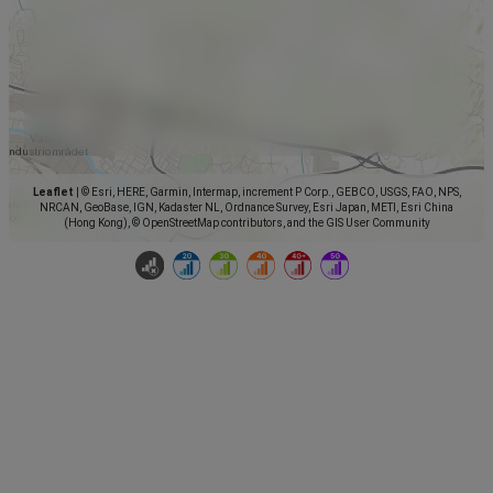
Leaflet
|
© Esri, HERE, Garmin, Intermap, increment P Corp., GEBCO, USGS, FAO, NPS,
NRCAN, GeoBase, IGN, Kadaster NL, Ordnance Survey, Esri Japan, METI, Esri China
(Hong Kong), © OpenStreetMap contributors, and the GIS User Community