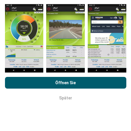
Feld durchgeführt werden. Wenn Sie auch mitmachen
möchten, einfach die nPerf App auf Ihrem
Smartphone laden.
Je mehr Daten gesammelt
werden, desto umfangreicher werden die Karten!
Wie werden Updates gemacht?
Durch das Surfen auf nPerf.com stimmen Sie unseren
Netzwerkabdeckungskarten werden automatisch
Datenschutz- und Nutzungsbedingungen
sowie unserem
Öffnen Sie
jede Stunde von einem Bot aktualisiert.
nPerf-Test
Endbenutzer-Lizenzvertrag
zu.
Geschwindigkeitskarten werden
alle 15 Minuten
aktualisiert
. Die Daten werden für zwei Jahre
Später
OK
angezeigt. Nach zwei Jahren werden die ältesten
Daten einmal im Monat von den Karten entfernt.