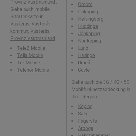
Provinz Västmanland .
Örebro
Siehe auch: mobile
Linköping
Bitratenkarte in
Helsingborg
Vasteras, Västerås
Huddinge
kommun, Västerås,
Jönköping
Provinz Västmanland
.
Norrköping
Tele2 Mobile
Lund
Telia Mobile
Haninge
Tre Mobile
Umeå
Telenor Mobile
Gävle
Siehe auch die 3G / 4G / 5G-
Mobilfunknetzabdeckung in
Ihrer Region:
Köping
Sala
Fagersta
Arboga
Hallstahammar