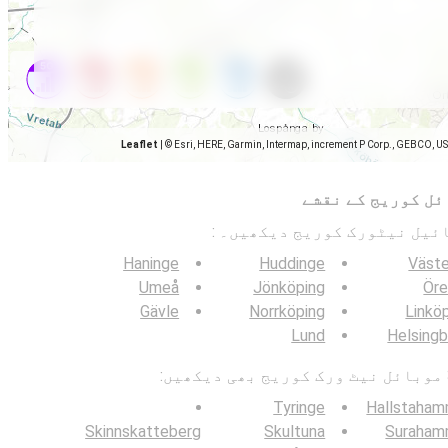
Leaflet
|
© Esri, HERE, Garmin, Intermap, increment P Corp., GEBCO, U
ئل کوریج کے نقشے
Haninge
Huddinge
Väste
Umeå
Jönköping
Öre
Gävle
Norrköping
Linkö
Lund
Helsing
Tyringe
Hallstaham
Skinnskatteberg
Skultuna
Suraham