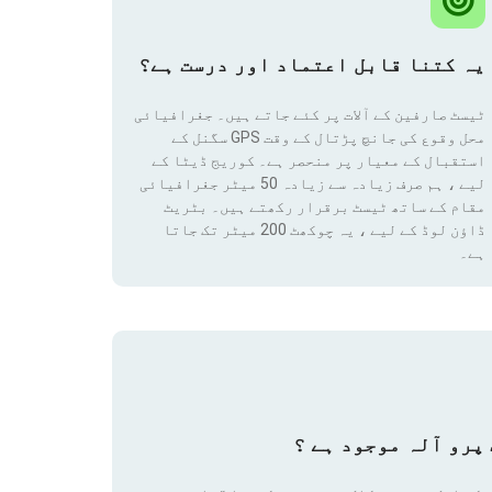
یہ کتنا قابل اعتماد اور درست ہے؟
ٹیسٹ صارفین کے آلات پر کئے جاتے ہیں۔ جغرافیائی
محل وقوع کی جانچ پڑتال کے وقت GPS سگنل کے
استقبال کے معیار پر منحصر ہے۔ کوریج ڈیٹا کے
لیے ، ہم صرف زیادہ سے زیادہ 50 میٹر جغرافیائی
مقام
کے ساتھ ٹیسٹ برقرار رکھتے ہیں۔ بٹریٹ
ڈاؤن لوڈ کے لیے ، یہ چوکھٹ 200 میٹر تک جاتا
ہے۔
پرو آلہ موجود ہے ؟