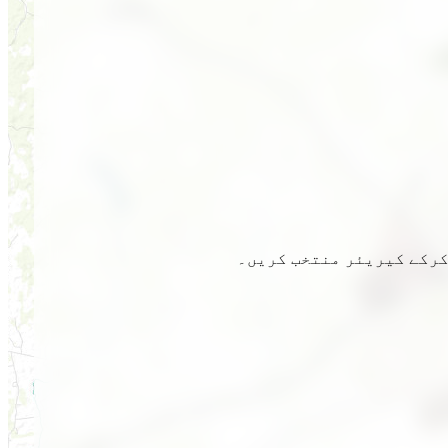
 کرکے کیریئر منتخب کریں۔