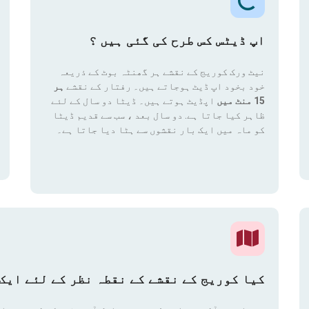
اپ ڈیٹس کس طرح کی گئی ہیں ؟
نیٹ ورک کوریج کے نقشے ہر گھنٹہ بوٹ کے ذریعہ
خود بخود اپ ڈیٹ ہوجاتے ہیں۔ رفتار کے نقشے
ہر
15 منٹ میں
اپڈیٹ ہوتے ہیں۔ ڈیٹا دو سال کے لئے
ظاہر کیا جاتا ہے. دو سال بعد ، سب سے قدیم ڈیٹا
کو ماہ میں ایک بار نقشوں سے ہٹا دیا جاتا ہے۔
کیا کوریج کے نقشے کے نقطہ نظر کے لئے ایک 