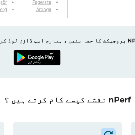
sör
Fagersta
erg
Arboga
ہماری ایپ ڈاؤن لوڈ کریں!
nPerf نقشے کیسے کام کرتے ہیں ؟