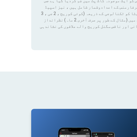
 کو ایک موجودہ کاک پٹ میں ضم کردیا گیا ہے جس
رفارمنس کے اعدادوشمار شامل ہیں ، نیز اسپیڈ
ٹیسٹ کے نتائج اور کوریج ڈیٹا تک رسائی بھی شامل ہے۔ ان ڈیٹا کو ٹکنالوجی کے ذریعہ (کوئی کوریج ، 2 جی ، 3
جی ، 4 جی ، 4 جی + ، 5 جی) فلٹر لگانے سے کسی قابل ترتیب مدت میں (مثال کے طور پر صرف آخری 2 ماہ) نظرانداز
نی اور ناقص سگنل کوریج والے علاقوں کی نشاندہی