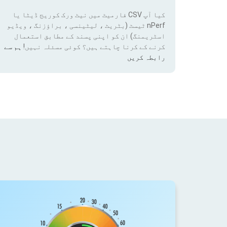
کیا آپ CSV فارمیٹ میں نیٹ ورک کوریج ڈیٹا یا
nPerf ٹیسٹ (بٹریٹ ، لیٹینسی ، براؤزنگ ، ویڈیو
اسٹریمنگ) ان کو اپنی پسند کے مطابق استعمال
کرنے کے کرنا چاہتے ہیں؟ کوئی مسئلہ نہیں!
ہم سے
رابطہ کریں