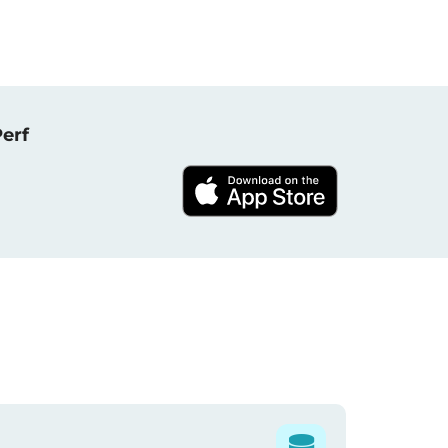
NPerf پروجیکٹ کا حصہ بنیں ، 