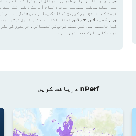
جی ہاں. یہ آلہ بنیادی طور پر موبائل آپریٹرز کے لئے ہے۔ اس
میں پہلے ہی کسی ملک میں موجود تمام آپریٹرز کے انٹرنیٹ پ
کیا جاسکتا ہے۔ نئی ٹکنالوجی کی تعیناتی ، حریفوں کی نگرا
کرنے کا یہ ایک عمدہ ذریعہ ہے۔
nPerf دریافت کریں