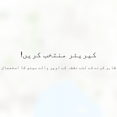
کیریئر منتخب کریں!
ظاہر کرنے کے لئے نقشہ کے اوپر والے مینو کا استعمال