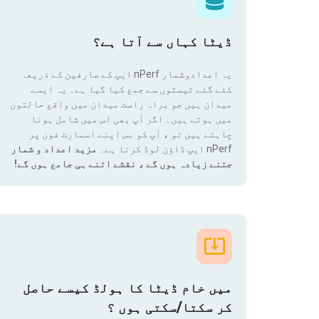
ڈیٹا کہاں سے آتا ہے؟
یہ اعدادوشمار nPerf ایپ کے صارفین کے ذریعہ
کئے گئے ٹیسٹوں سے جمع کیا گیا ہے۔ یہ ایسے
میدان ہیں جو براہ راست میدان میں واقع حالتوں
میں ہوتے ہیں۔ اگر آپ بھی اس میں شامل ہونا
چاہتے ہیں تو ، آپ کو بس اپنے اسمارٹ فون پر
nPerf ایپ ڈاؤن لوڈ کرنا ہے۔
مزید اعداد و شمار
جتنے زیادہ ہوں گے ، نقشے اتنے ہی جامع ہوں گے!
میں خام ڈیٹا کا ہولڈ کیسے حاصل
کر سکتا/سکتی ہوں ؟