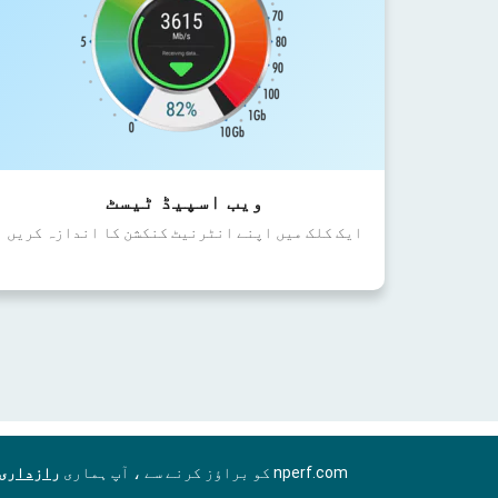
ویب اسپیڈ ٹیسٹ
ایک کلک میں اپنے انٹرنیٹ کنکشن کا اندازہ کریں
nperf.com کو براؤز کرنے سے ، آپ ہماری
رازداری 