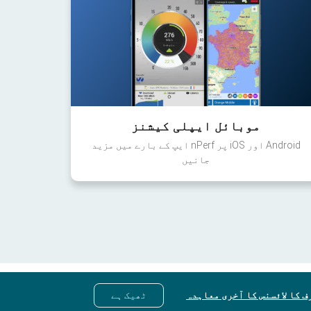
موبائل ایپلی کیشنز
Android اور iOS پر nPerf ایپ کے بارے میں مزید
جانیں
ف کا لائسنس کا آخری معاہدہ
ٹھیک ہے