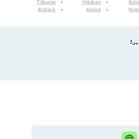
Tillberga
Hökåsen
Kung
Kolbäck
Kolsva
Norb