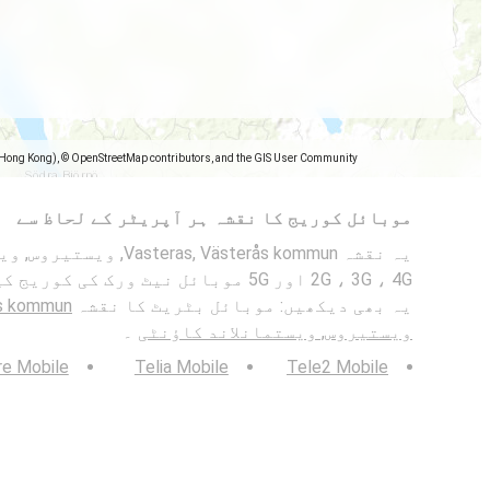
(Hong Kong), © OpenStreetMap contributors, and the GIS User Community
موبائل کوریج کا نقشہ ہر آپریٹر کے لحاظ سے
یہ نقشہ s, Västerås kommun
2G ، 3G ، 4G اور 5G موبائل نیٹ ورک کی
یہ بھی دیکھیں: موبائل بٹریٹ کا نقشہ
ویستیروس, ویستمانلاند کاؤنٹی
۔
re Mobile
Telia Mobile
Tele2 Mobile