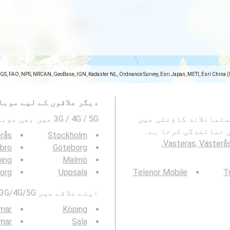
SGS, FAO, NPS, NRCAN, GeoBase, IGN, Kadaster NL, Ordnance Survey, Esri Japan, METI, Esri China 
دیگر علاقوں کے لیے موبا
Vastera, ویستیروس, ویستمانلاند کاؤنٹی میں
3G / 4G / 5G میں بھی موبائیل نیٹورک کوریج دیکھیں۔ :
 کوریج کی نمائندگی کرتا ہے۔
rås
Stockholm
Vasteras, Västerås kommun,
bro
Göteborg
ping
Malmö
borg
Uppsala
Telenor Mobile
T
اپنے علاقے میں 3G/4G/5G موبائل نیٹ ورک کوریج بھی دیکھیں:
mar
Köping
mar
Sala