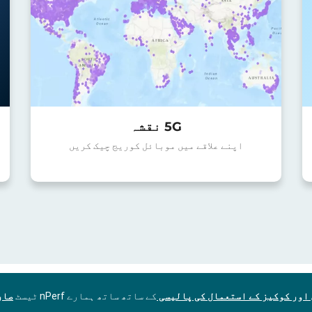
5G نقشہ
اپنے علاقے میں موبائل کوریج چیک کریں
اور کوکیز کے استعمال کی پالیسی
کے ساتھ ساتھ ہمارے nPerf ٹیسٹ
صار