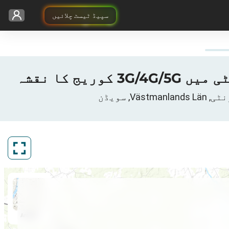
سپیڈ ٹیسٹ چلائیں
ArcGIS