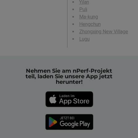
Yilan
Puli
Ma-kung
Hengchun
Zhongxing New Village
Lugu
Nehmen Sie am nPerf-Projekt
teil, laden Sie unsere App jetzt
herunter!