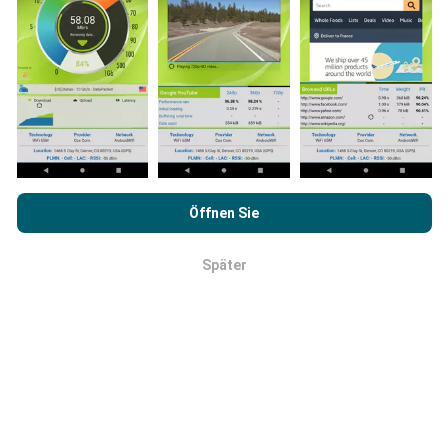
Wie werden Updates gemacht?
Netzwerkabdeckungskarten werden automatisch
jede Stunde von einem Bot aktualisiert.
Durch das Surfen auf nPerf.com stimmen Sie unseren
Geschwindigkeitskarten werden
alle 15 Minuten
Datenschutz- und Nutzungsbedingungen
sowie unserem
Öffnen Sie
aktualisiert
. Die Daten werden für zwei Jahre
nPerf-Test
Endbenutzer-Lizenzvertrag
zu.
angezeigt. Nach zwei Jahren werden die ältesten
Daten einmal im Monat von den Karten entfernt.
Später
OK
Wie zuverlässig und genau ist es?