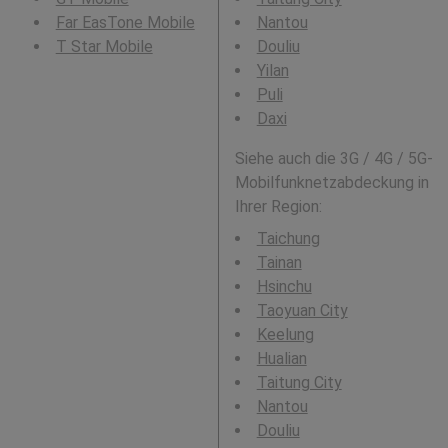
Far EasTone Mobile
Nantou
T Star Mobile
Douliu
Yilan
Puli
Daxi
Siehe auch die 3G / 4G / 5G-
Mobilfunknetzabdeckung in
Ihrer Region:
Taichung
Tainan
Hsinchu
Taoyuan City
Keelung
Hualian
Taitung City
Nantou
Douliu