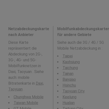
Netzabdeckungskarte
Mobilfunkabdeckungskarte
nach Anbieter
für andere Gebiete
Diese Karte
Siehe auch die 3G / 4G / 5G
repräsentiert die
Mobile Netzabdeckung in
:
Abdeckung von 2G-,
Taipei
3G-, 4G- und 5G-
Kaohsiung
Mobilfunknetzen in
Taichung
Daxi, Taoyuan . Siehe
Tainan
auch: mobile
Banqiao
Bitratenkarte in
Daxi,
Hsinchu
Taoyuan
.
Taoyuan City
Chunghwa Mobile
Keelung
Taiwan Mobile
Hualian
GT Mobile
Taitung City