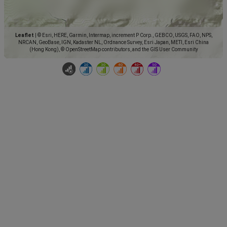
Leaflet
|
© Esri, HERE, Garmin, Intermap, increment P Corp., GEBCO, USGS, FAO, NPS,
NRCAN, GeoBase, IGN, Kadaster NL, Ordnance Survey, Esri Japan, METI, Esri China
(Hong Kong), © OpenStreetMap contributors, and the GIS User Community