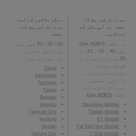
موبائل کوریج کا
دیگر علاقوں کے لیے
نقشہ ہر آپریٹر کے
موبائل کوریج کے
لحاظ سے
نقشے
یہ نقشہ Daxi, 桃園市
3G / 4G / 5G میں بھی
میں 2G ، 3G ، 4G اور
موبائیل نیٹورک
5G موبائل نیٹ ورک
کوریج دیکھیں۔ :
کی کوریج کی
Taipei
نمائندگی کرتا ہے۔
Kaohsiung
یہ بھی دیکھیں:
Taichung
موبائل بٹریٹ کا
Tainan
نقشہ
Daxi, 桃園市
۔
Banqiao
Hsinchu
Chunghwa Mobile
Taoyuan City
Taiwan Mobile
Keelung
GT Mobile
Hualian
Far EasTone Mobile
Taitung City
T Star Mobile