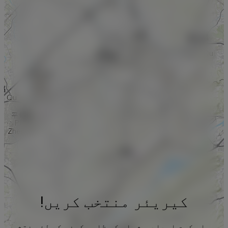
کیریئر منتخب کریں!
براہ کرم اعداد و شمار کو ظاہر کرنے کے لئے نقشہ