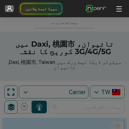
سپیڈ ٹیسٹ چلائیں
پیمائش جاری ہے
تائیوان، Daxi, 桃園市 میں
3G/4G/5G کوریج کا نقشہ
سیلولر ڈیٹا نیٹ ورک میں Daxi, 桃園市, Taiwan,
تائیوان
TW
+