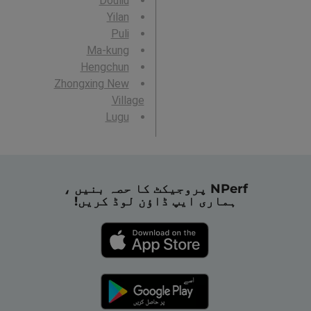
Douliu
Yilan
Puli
Ma-kung
Hengchun
Zhongxing New
Village
Lugu
NPerf پروجیکٹ کا حصہ بنیں ،
ہماری ایپ ڈاؤن لوڈ کریں!