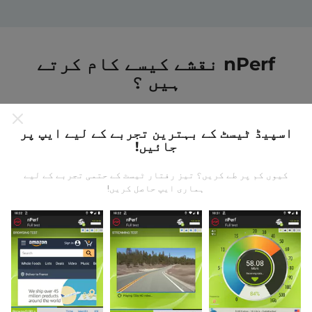
nPerf نقشے کیسے کام کرتے
ہیں ؟
اسپیڈ ٹیسٹ کے بہترین تجربے کے لیے ایپ پر
جائیں!
کیوں کم پر طے کریں؟ تیز رفتار ٹیسٹ کے حتمی تجربے کے لیے
ڈیٹا کہاں سے آتا ہے؟
ہماری ایپ حاصل کریں!
یہ اعدادوشمار nPerf ایپ کے صارفین کے ذریعہ کئے
گئے ٹیسٹوں سے جمع کیا گیا ہے۔ یہ ایسے میدان ہیں جو
براہ راست میدان میں واقع حالتوں میں ہوتے ہیں۔ اگر
آپ بھی اس میں شامل ہونا چاہتے ہیں تو ، آپ کو بس
اپنے اسمارٹ فون پر nPerf ایپ ڈاؤن لوڈ کرنا ہے۔
مزید اعداد و شمار جتنے زیادہ ہوں گے ، نقشے اتنے ہی
جامع ہوں گے!