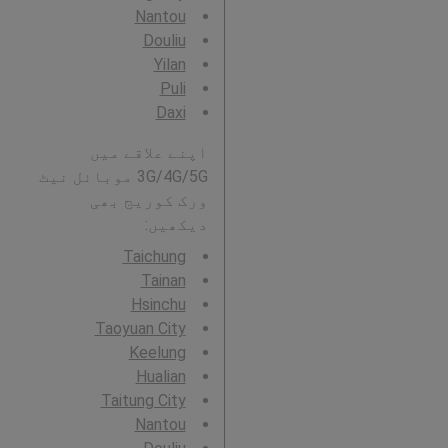
Nantou
Douliu
Yilan
Puli
Daxi
اپنے علاقے میں
3G/4G/5G موبائل نیٹ
ورک کوریج بھی
دیکھیں:
Taichung
Tainan
Hsinchu
Taoyuan City
Keelung
Hualian
Taitung City
Nantou