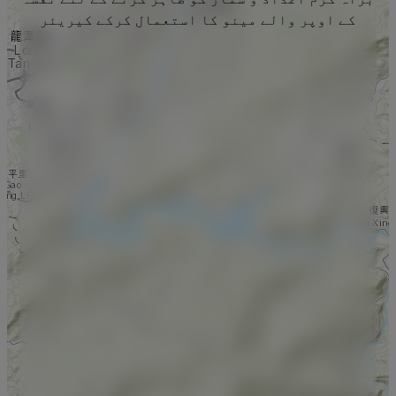
کے اوپر والے مینو کا استعمال کرکے کیریئر
منتخب کریں۔