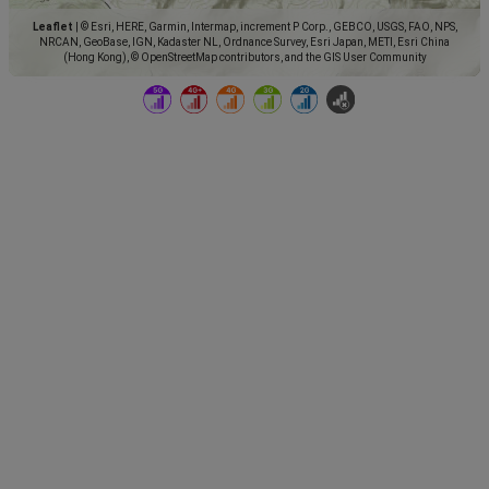
Leaflet
|
© Esri, HERE, Garmin, Intermap, increment P Corp., GEBCO, USGS, FAO, NPS,
NRCAN, GeoBase, IGN, Kadaster NL, Ordnance Survey, Esri Japan, METI, Esri China
(Hong Kong), © OpenStreetMap contributors, and the GIS User Community