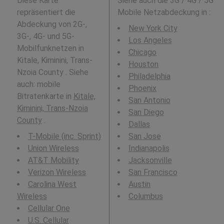
Diese Karte
Siehe auch die 3G / 4G / 5G
repräsentiert die
Mobile Netzabdeckung in
:
Abdeckung von 2G-,
New York City
3G-, 4G- und 5G-
Los Angeles
Mobilfunknetzen in
Chicago
Kitale, Kiminini, Trans-
Houston
Nzoia County . Siehe
Philadelphia
auch: mobile
Phoenix
Bitratenkarte in
Kitale,
San Antonio
Kiminini, Trans-Nzoia
San Diego
County
.
Dallas
T-Mobile (inc. Sprint)
San Jose
Union Wireless
Indianapolis
AT&T Mobility
Jacksonville
Verizon Wireless
San Francisco
Carolina West
Austin
Wireless
Columbus
Cellular One
U.S. Cellular