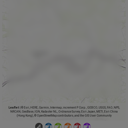
Leaflet
|
© Esri, HERE, Garmin, Intermap, increment P Corp., GEBCO, USGS, FAO, NPS,
NRCAN, GeoBase, IGN, Kadaster NL, Ordnance Survey, Esri Japan, METI, Esri China
(Hong Kong), © OpenStreetMap contributors, and the GIS User Community