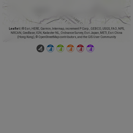
Leaflet
|
© Esri, HERE, Garmin, Intermap, increment P Corp., GEBCO, USGS, FAO, NPS,
NRCAN, GeoBase, IGN, Kadaster NL, Ordnance Survey, Esri Japan, METI, Esri China
(Hong Kong), © OpenStreetMap contributors, and the GIS User Community