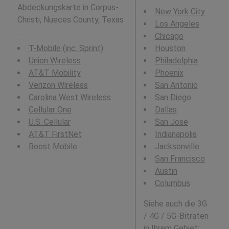
Abdeckungskarte in Corpus-
New York City
Christi, Nueces County, Texas
Los Angeles
.
Chicago
T-Mobile (inc. Sprint)
Houston
Union Wireless
Philadelphia
AT&T Mobility
Phoenix
Verizon Wireless
San Antonio
Carolina West Wireless
San Diego
Cellular One
Dallas
U.S. Cellular
San Jose
AT&T FirstNet
Indianapolis
Boost Mobile
Jacksonville
San Francisco
Austin
Columbus
Siehe auch die 3G
/ 4G / 5G-Bitraten
in Ihrem Gebiet: