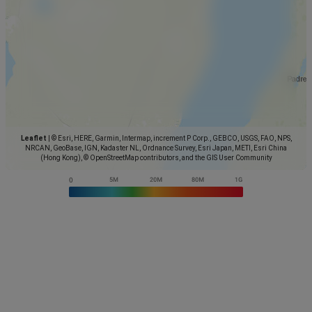
Leaflet
|
© Esri, HERE, Garmin, Intermap, increment P Corp., GEBCO, USGS, FAO, NPS,
NRCAN, GeoBase, IGN, Kadaster NL, Ordnance Survey, Esri Japan, METI, Esri China
(Hong Kong), © OpenStreetMap contributors, and the GIS User Community