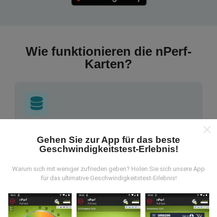
Wie funktionieren die nPerf-
Karten?
Wo kommen die Daten her?
Gehen Sie zur App für das beste
Geschwindigkeitstest-Erlebnis!
Die Daten werden aus Tests gesammelt, die von
Benutzern der nPerf App durchgeführt wurden. Dies
Warum sich mit weniger zufrieden geben? Holen Sie sich unsere App
sind Tests, die unter realen Bedingungen direkt im
für das ultimative Geschwindigkeitstest-Erlebnis!
Feld durchgeführt werden. Wenn Sie auch mitmachen
möchten, einfach die nPerf App auf Ihrem
Smartphone laden.
Je mehr Daten gesammelt
werden, desto umfangreicher werden die Karten!