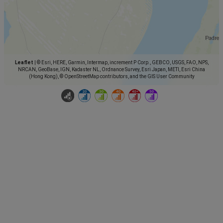
Leaflet
|
© Esri, HERE, Garmin, Intermap, increment P Corp., GEBCO, USGS, FAO, NPS,
NRCAN, GeoBase, IGN, Kadaster NL, Ordnance Survey, Esri Japan, METI, Esri China
(Hong Kong), © OpenStreetMap contributors, and the GIS User Community