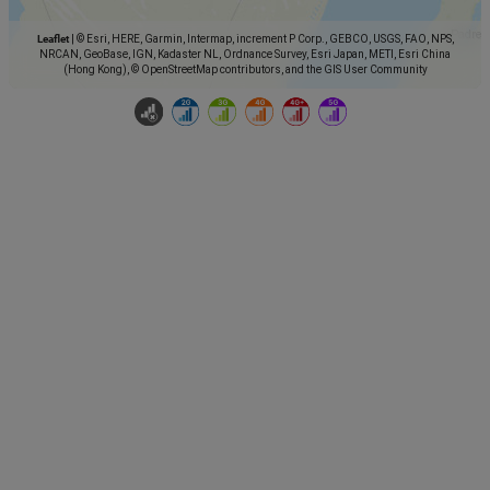
Leaflet
|
© Esri, HERE, Garmin, Intermap, increment P Corp., GEBCO, USGS, FAO, NPS,
NRCAN, GeoBase, IGN, Kadaster NL, Ordnance Survey, Esri Japan, METI, Esri China
(Hong Kong), © OpenStreetMap contributors, and the GIS User Community