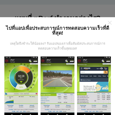
แผนที่ nPerf ทำงานอย่างไร?
ไปที่แอปเพื่อประสบการณ์การทดสอบความเร็วที่ดี
ที่สุด!
เหตุใดจึงชำระให้น้อยลง? รับแอปของเราเพื่อสัมผัสประสบการณ์การ
ทดสอบความเร็วขั้นสุดยอด!
ข้อมูลมาจากไหน?
ข้อมูลนี้ถูกรวบรวมจากการทดสอบที่ดำเนินการโดยผู้ใช้
งานแอพ nPerf เป็นการทดสอบที่ทำในสภาพการใช้งาน
จริง ในจุดที่ทดสอบ ถ้าคุณอยากมีส่วนร่วม เพียงคุณดาวน์
โหลดแอพ nPerf ลงในสมาร์ทโฟนของคุณ
ยิ่งได้ข้อมูล
มากขึ้นเท่าไหร่ แผนที่ที่ได้ก็ยิ่งสมบูรณ์มากขึ้น!