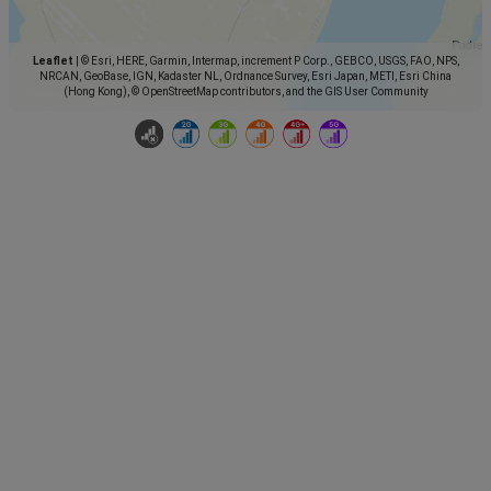
Leaflet
|
© Esri, HERE, Garmin, Intermap, increment P Corp., GEBCO, USGS, FAO, NPS,
NRCAN, GeoBase, IGN, Kadaster NL, Ordnance Survey, Esri Japan, METI, Esri China
(Hong Kong), © OpenStreetMap contributors, and the GIS User Community