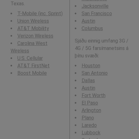
Texas.
Jacksonville
T-Mobile (inc. Sprint)
San Francisco
Union Wireless
Austin
AT&T Mobility
Columbus
Verizon Wireless
Sjáðu einnig umfang 3G /
Carolina West
4G / 5G farsímanetsins á
Wireless
þínu svæði:
U.S. Cellular
AT&T FirstNet
Houston
Boost Mobile
San Antonio
Dallas
Austin
Fort Worth
El Paso
Arlington
Plano
Laredo
Lubbock