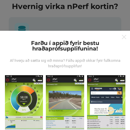
Hvernig virka nPerf kortin?
Farðu í appið fyrir bestu
Hvar verða gögnin til?
hraðaprófsupplifunina!
Gögnum er safnað saman af notendum sem gera
Af hverju að sætta sig við minna? Fáðu appið okkar fyrir fullkomna
hraðaprófsupplifun!
prófanir með nPerf appinu. Þetta eru prófanir sem eru
framkvæmdar við raunverulegar aðstæður, úti í
mörkinni. Ef þú vilt taka þátt þá er það eina sem þarf
að gera er að vista nPerf-appið í snjallsímanum.
Því
meiri gögn sem safnast saman, því ítarlegri verða
kortin.