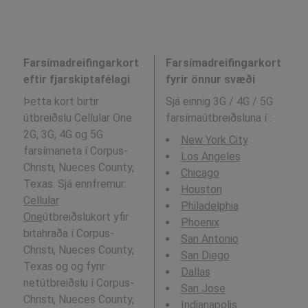
Farsímadreifingarkort
Farsímadreifingarkort
eftir fjarskiptafélagi
fyrir önnur svæði
Þetta kort birtir
Sjá einnig 3G / 4G / 5G
útbreiðslu Cellular One
farsímaútbreiðsluna í
:
2G, 3G, 4G og 5G
New York City
farsímaneta í Corpus-
Los Angeles
Christi, Nueces County,
Chicago
Texas. Sjá ennfremur:
Houston
Cellular
Philadelphia
One
útbreiðslukort yfir
Phoenix
bitahraða í Corpus-
San Antonio
Christi, Nueces County,
San Diego
Texas og og fyrir
Dallas
netútbreiðslu í Corpus-
San Jose
Christi, Nueces County,
Indianapolis