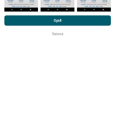
Hvernig eru uppfærslur
Með því að vafra um nPerf.com ertu samþykk(ur)
framkvæmdar?
persónuverndar- og netkökustefnu okkar auk
Opið
notkunarskilmálanna
um nPerf prófanirnar.
Tölva uppfærir netútbreiðslukortin á
Seinna
klukkustundarfresti. Hraðakortin eru uppfærð
á 15
OK
mínútna fresti
. Gögn eru birt í tvö ár. Að tveimur árum
liðnum eru elstu kortagögnin fjarlægð mánaðarlega.
Hversu áreiðanlegt og nákvæmt er
þetta?
Prófanir eru framkvæmdar með notendabúnaði.
Nákvæmni staðsetningar er háð móttökugæðum á
GPS-merkinu þegar prófunin er framkvæmd. Hvað