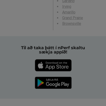
Garland
Irving
Amarillo
Grand Prairie
Brownsville
Til að taka þátt í nPerf skaltu
sækja appið!