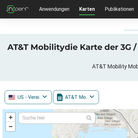
Anwendungen
Karten
Publikationen
AT&T Mobilitydie Karte der 3G /
AT&T Mobility Mobi
US
- Vereinigte Staaten
AT&T Mobility
+
−