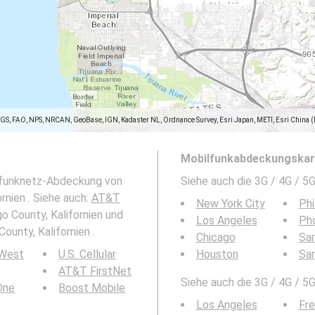
SGS, FAO, NPS, NRCAN, GeoBase, IGN, Kadaster NL, Ordnance Survey, Esri Japan, METI, Esri China 
Mobilfunkabdeckungskart
ilfunknetz-Abdeckung von
Siehe auch die 3G / 4G / 
rnien . Siehe auch:
AT&T
New York City
Phi
go County, Kalifornien und
Los Angeles
Ph
unty, Kalifornien .
Chicago
San
 West
U.S. Cellular
Houston
Sa
AT&T FirstNet
Siehe auch die 3G / 4G / 5
 One
Boost Mobile
Los Angeles
Fr