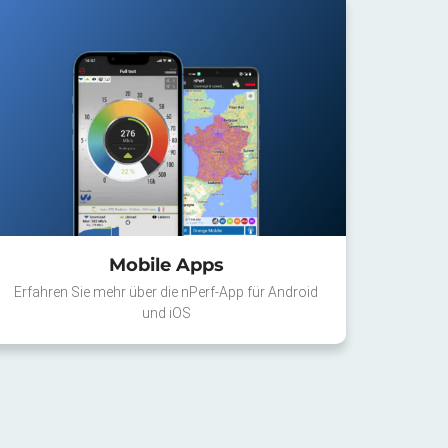
Mobile Apps
Erfahren Sie mehr über die nPerf-App für Android
und iOS