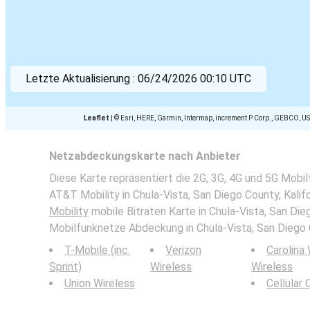
Letzte Aktualisierung :
06/24/2026 00:10 UTC
Leaflet
|
© Esri, HERE, Garmin, Intermap, increment P Corp., GEBCO, U
Netzabdeckungskarte nach Anbieter
Diese Karte repräsentiert die 2G, 3G, 4G und 5G Mob
AT&T Mobility in Chula-Vista, San Diego County, Kalifo
Mobility
mobile Bitraten Karte in Chula-Vista, San Die
Mobilfunknetze Abdeckung in Chula-Vista, San Diego Co
T-Mobile (inc.
Verizon
Carolina
Sprint)
Wireless
Wireless
Union Wireless
Cellular