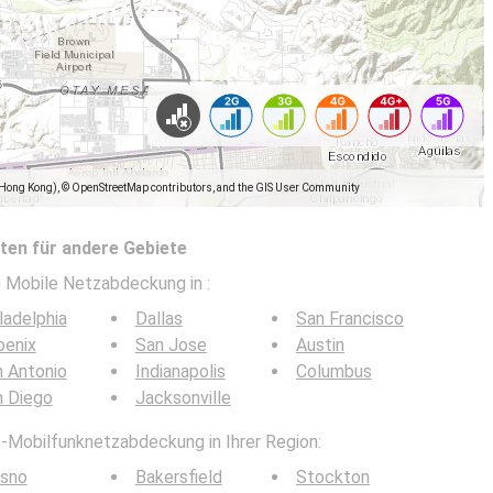
(Hong Kong), © OpenStreetMap contributors, and the GIS User Community
en für andere Gebiete
5G Mobile Netzabdeckung in
:
ladelphia
Dallas
San Francisco
oenix
San Jose
Austin
 Antonio
Indianapolis
Columbus
n Diego
Jacksonville
G-Mobilfunknetzabdeckung in Ihrer Region:
esno
Bakersfield
Stockton