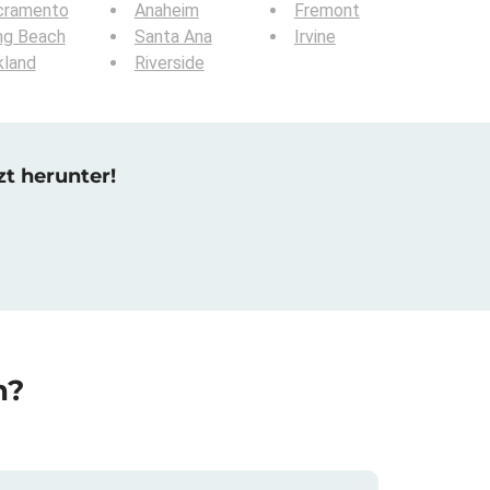
cramento
Anaheim
Fremont
ng Beach
Santa Ana
Irvine
kland
Riverside
zt herunter!
n?