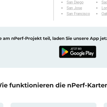
San Diego
Sa
San Jose
Lo
San Francisco
Oa
am nPerf-Projekt teil, laden Sie unsere App jet
ie funktionieren die nPerf-Karte