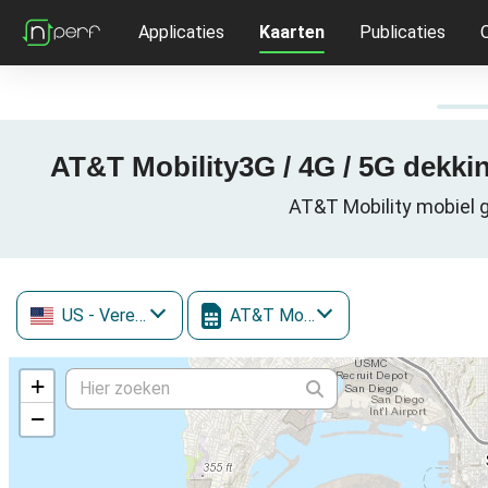
Applicaties
Kaarten
Publicaties
AT&T Mobility3G / 4G / 5G dekkin
AT&T Mobility mobiel g
US
- Verenigde Staten
AT&T Mobility
+
−