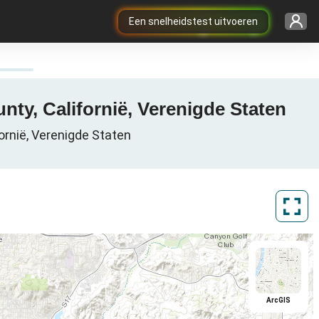
Een snelheidstest uitvoeren
nty, Californië, Verenigde Staten
ornië, Verenigde Staten
ArcGIS