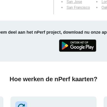
San Jose
Lo
San Francisco
Oa
em deel aan het nPerf project, download nu onze ap
Hoe werken de nPerf kaarten?