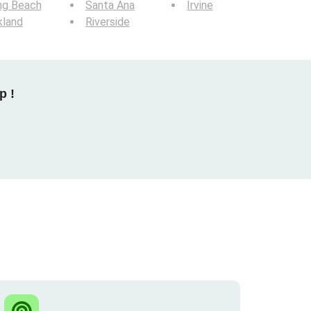
ng Beach
Santa Ana
Irvine
kland
Riverside
p !