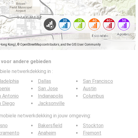
(Hong Kong), © OpenStreetMap contributors, and the GIS User Community
 voor andere gebieden
biele netwerkdekking in
:
ladelphia
Dallas
San Francisco
oenix
San Jose
Austin
 Antonio
Indianapolis
Columbus
n Diego
Jacksonville
 mobiele netwerkdekking in jouw omgeving:
esno
Bakersfield
Stockton
cramento
Anaheim
Fremont