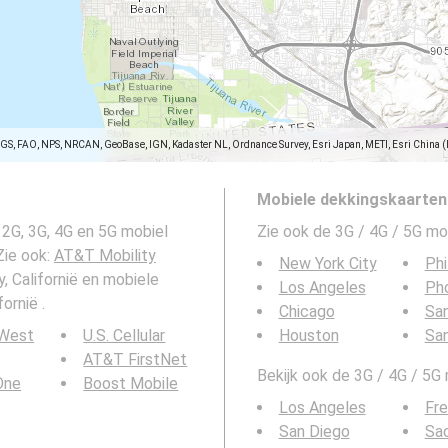
SGS, FAO, NPS, NRCAN, GeoBase, IGN, Kadaster NL, Ordnance Survey, Esri Japan, METI, Esri China 
Mobiele dekkingskaarten
2G, 3G, 4G en 5G mobiel
Zie ook de 3G / 4G / 5G mo
Zie ook:
AT&T Mobility
New York City
Phi
, Californië en mobiele
Los Angeles
Ph
ornië .
Chicago
San
 West
U.S. Cellular
Houston
Sa
AT&T FirstNet
Bekijk ook de 3G / 4G / 5G
 One
Boost Mobile
Los Angeles
Fr
San Diego
Sa