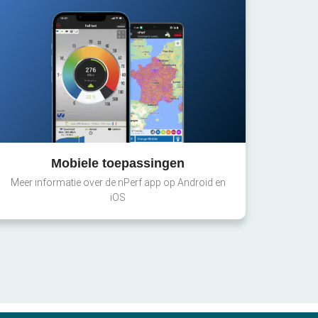
Mobiele toepassingen
Meer informatie over de nPerf app op Android en
iOS