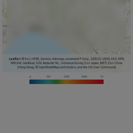
Leaflet
|
© Esri, HERE, Garmin, Intermap, increment P Corp., GEBCO, USGS, FAO, NPS,
NRCAN, GeoBase, IGN, Kadaster NL, Ordnance Survey, Esri Japan, METI, Esri China
(Hong Kong), © OpenStreetMap contributors, and the GIS User Community