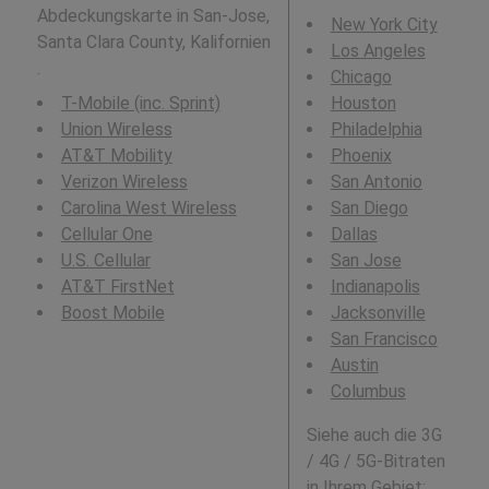
Abdeckungskarte in San-Jose,
New York City
Santa Clara County, Kalifornien
Los Angeles
.
Chicago
T-Mobile (inc. Sprint)
Houston
Union Wireless
Philadelphia
AT&T Mobility
Phoenix
Verizon Wireless
San Antonio
Carolina West Wireless
San Diego
Cellular One
Dallas
U.S. Cellular
San Jose
AT&T FirstNet
Indianapolis
Boost Mobile
Jacksonville
San Francisco
Austin
Columbus
Siehe auch die 3G
/ 4G / 5G-Bitraten
in Ihrem Gebiet: