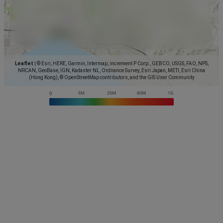
Leaflet
|
© Esri, HERE, Garmin, Intermap, increment P Corp., GEBCO, USGS, FAO, NPS,
NRCAN, GeoBase, IGN, Kadaster NL, Ordnance Survey, Esri Japan, METI, Esri China
(Hong Kong), © OpenStreetMap contributors, and the GIS User Community