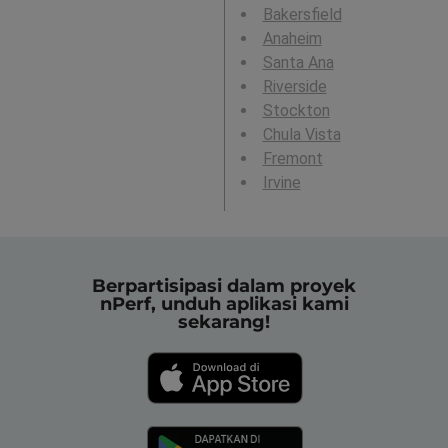
Bakersfield
Anaheim
Santa Ana
Riverside
Stockton
Chula Vista
Fremont
Irvine
Berpartisipasi dalam proyek
nPerf, unduh aplikasi kami
sekarang!