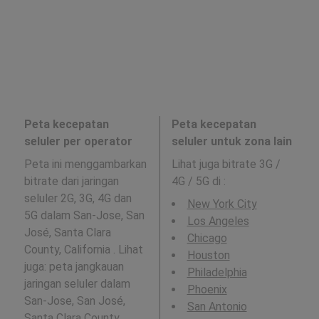
Peta kecepatan
Peta kecepatan
seluler per operator
seluler untuk zona lain
Peta ini menggambarkan
Lihat juga bitrate 3G /
bitrate dari jaringan
4G / 5G di
:
seluler 2G, 3G, 4G dan
New York City
5G dalam San-Jose, San
Los Angeles
José, Santa Clara
Chicago
County, California . Lihat
Houston
juga: peta jangkauan
Philadelphia
jaringan seluler dalam
Phoenix
San-Jose, San José,
San Antonio
Santa Clara County,