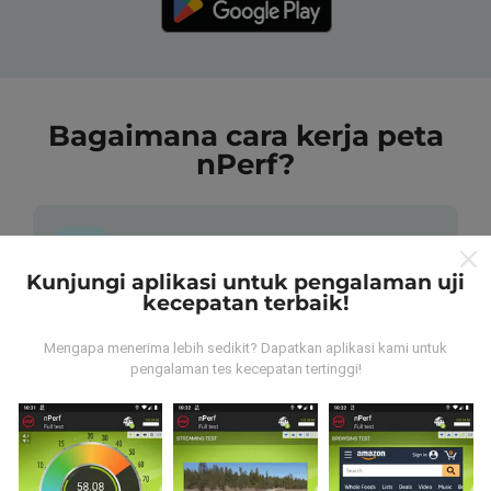
Bagaimana cara kerja peta
nPerf?
Kunjungi aplikasi untuk pengalaman uji
kecepatan terbaik!
Dari mana data tersebut berasal?
Mengapa menerima lebih sedikit? Dapatkan aplikasi kami untuk
Data dikumpulkan dari tes yang dilakukan oleh
pengalaman tes kecepatan tertinggi!
pengguna aplikasi nPerf. Tes yang dilakukan pada
kondisi yang sebenarnya, langsung di lapangan. Jika
Anda ingin terlibat juga, yang harus Anda lakukan
adalah mengunduh aplikasi nPerf ke ponsel Anda.
Semakin banyak data, semakin komprehensif peta