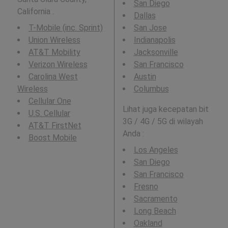
San Diego
California .
Dallas
T-Mobile (inc. Sprint)
San Jose
Union Wireless
Indianapolis
AT&T Mobility
Jacksonville
Verizon Wireless
San Francisco
Carolina West
Austin
Wireless
Columbus
Cellular One
Lihat juga kecepatan bit
U.S. Cellular
3G / 4G / 5G di wilayah
AT&T FirstNet
Anda :
Boost Mobile
Los Angeles
San Diego
San Francisco
Fresno
Sacramento
Long Beach
Oakland