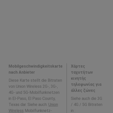
Mobilgeschwindigkeitskarte
Χάρτες
nach Anbieter
ταχυτήτων
κινητής
Diese Karte stellt die Bitraten
τηλεφωνίας για
von Union Wireless 2G-, 3G-,
άλλες ζώνες
4G- und 5G-Mobilfunknetzen
in El-Paso, El Paso County,
Siehe auch die 3G
Texas dar. Siehe auch:
Union
/ 4G / 5G Bitraten
Wireless
Mobilfunknetz-
in
: