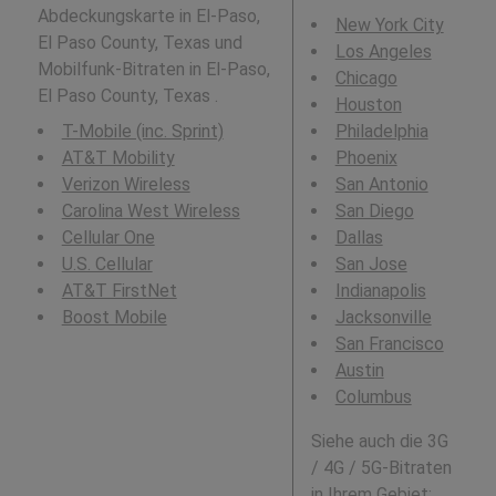
Abdeckungskarte in El-Paso,
New York City
El Paso County, Texas und
Los Angeles
Mobilfunk-Bitraten in El-Paso,
Chicago
El Paso County, Texas .
Houston
T-Mobile (inc. Sprint)
Philadelphia
AT&T Mobility
Phoenix
Verizon Wireless
San Antonio
Carolina West Wireless
San Diego
Cellular One
Dallas
U.S. Cellular
San Jose
AT&T FirstNet
Indianapolis
Boost Mobile
Jacksonville
San Francisco
Austin
Columbus
Siehe auch die 3G
/ 4G / 5G-Bitraten
in Ihrem Gebiet: