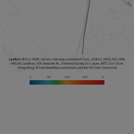
Leaflet
|
© Esri, HERE, Garmin, Intermap, increment P Corp., GEBCO, USGS, FAO, NPS,
NRCAN, GeoBase, IGN, Kadaster NL, Ordnance Survey, Esri Japan, METI, Esri China
(Hong Kong), © OpenStreetMap contributors, and the GIS User Community