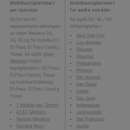
Mobilhastighetskart
Mobilhastighetskart
per operatør
for andre områder
Dette kartet
Se også 3G/ 4G / 5G-
representerer dekningen
bithastigheter i
:
av Union Wireless 2G,
New York City
3G, 4G og 5G mobilnett i
Los Angeles
El-Paso, El Paso County,
Chicago
Texas. Se også:
Union
Houston
Wireless
mobilt
Philadelphia
hastighetskart i El-Paso,
Phoenix
El Paso County, Texas
San Antonio
og mobilnettdekning i
San Diego
El-Paso, El Paso County,
Dallas
Texas.
San Jose
T-Mobile (inc. Sprint)
Indianapolis
AT&T Mobility
Jacksonville
Verizon Wireless
San Francisco
Carolina West
Austin