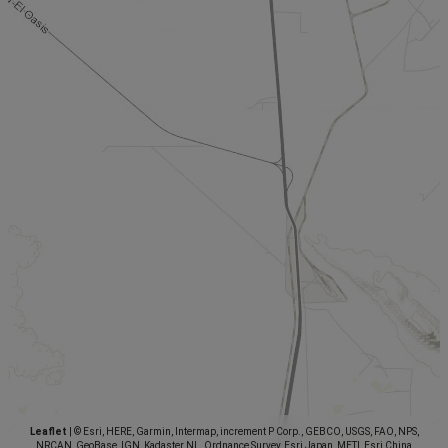
Leaflet
|
© Esri, HERE, Garmin, Intermap, increment P Corp., GEBCO, USGS, FAO, NPS,
NRCAN, GeoBase, IGN, Kadaster NL, Ordnance Survey, Esri Japan, METI, Esri China