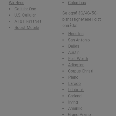
Wireless
Columbus
Cellular One
Se også 3G/4G/5G-
U.S. Cellular
bithastighetene i ditt
AT&T FirstNet
område:
Boost Mobile
Houston
San Antonio
Dallas
Austin
Fort Worth
Arlington
Corpus Christi
Plano
Laredo
Lubbock
Garland
Irving
Amarillo
Grand Prairie