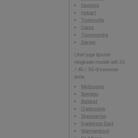
Geelong
Hobart
Townsville
Cairns
Toowoomba
Darwin
Lihat juga liputan
rangkaian mudah alih 3G
/ 4G / 5G di kawasan
anda:
Melbourne
Bendigo
Ballarat
Cranbourne
Shepparton
Frankston East
Warrnambool