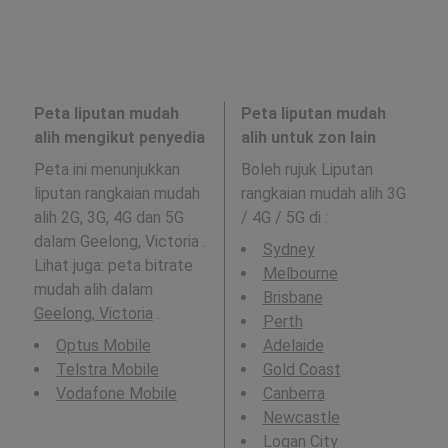
Peta liputan mudah
Peta liputan mudah
alih mengikut penyedia
alih untuk zon lain
Peta ini menunjukkan
Boleh rujuk Liputan
liputan rangkaian mudah
rangkaian mudah alih 3G
alih 2G, 3G, 4G dan 5G
/ 4G / 5G di
:
dalam Geelong, Victoria .
Sydney
Lihat juga: peta bitrate
Melbourne
mudah alih dalam
Brisbane
Geelong, Victoria
.
Perth
Optus Mobile
Adelaide
Telstra Mobile
Gold Coast
Vodafone Mobile
Canberra
Newcastle
Logan City