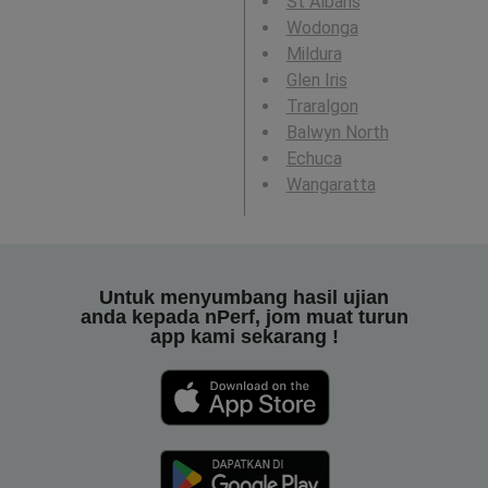
St Albans
Wodonga
Mildura
Glen Iris
Traralgon
Balwyn North
Echuca
Wangaratta
Untuk menyumbang hasil ujian
anda kepada nPerf, jom muat turun
app kami sekarang !