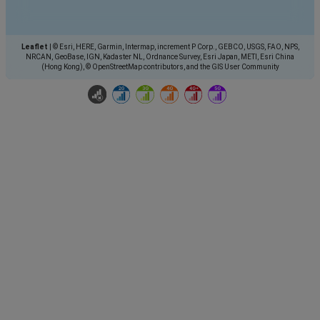
Leaflet
|
© Esri, HERE, Garmin, Intermap, increment P Corp., GEBCO, USGS, FAO, NPS,
NRCAN, GeoBase, IGN, Kadaster NL, Ordnance Survey, Esri Japan, METI, Esri China
(Hong Kong), © OpenStreetMap contributors, and the GIS User Community