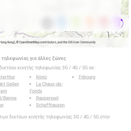
(Hong Kong), © OpenStreetMap contributors, and the GIS User Community
 τηλεφωνίας για άλλες ζώνες
δικτύου κινητής τηλεφωνίας 3G / 4G / 5G σε
:
terthur
Köniz
Fribourg
kt Gallen
La Chaux-de-
zern
Fonds
l/Bienne
Rapperswil
un
Schaffhausen
των δικτύων κινητής τηλεφωνίας 3G / 4G / 5G στην