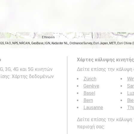
SGS, FAO, NPS, NRCAN, GeoBase, IGN, Kadaster NL, Ordnance Survey, Esri Japan, METI, Esri China 
ο
Χάρτες κάλυψης κινητής
, 3G, 4G και 5G κινητών
Δείτε επίσης την κάλυψη 
επίσης: Χάρτης δεδομένων
Zürich
Win
Genève
San
Basel
Lu
Bern
Bie
Lausanne
Th
Δείτε επίσης την κάλυψη 
περιοχή σας: