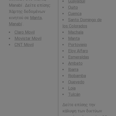
Guayaquil
Manabí . Δείτε επίσης:
Quito
Χάρτης δεδομένων
Cuenca
κινητού σε
Manta,
Santo Domingo de
Manabí
.
los Colorados
Claro Movil
Machala
Movistar Movil
Manta
CNT Movil
Portoviejo
Eloy Alfaro
Esmeraldas
Ambato
Ibarra
Riobamba
Quevedo
Loja
Tulcán
Δείτε επίσης την
κάλυψη των δικτύων