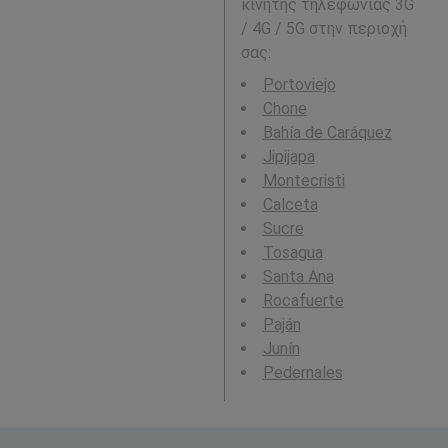
κινητής τηλεφωνίας 3G
/ 4G / 5G στην περιοχή
σας:
Portoviejo
Chone
Bahía de Caráquez
Jipijapa
Montecristi
Calceta
Sucre
Tosagua
Santa Ana
Rocafuerte
Paján
Junín
Pedernales