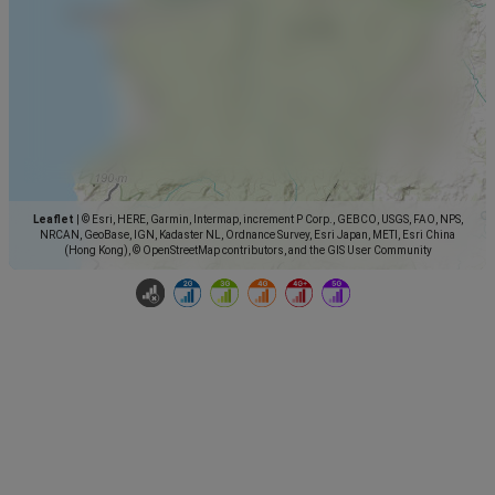
Leaflet
|
© Esri, HERE, Garmin, Intermap, increment P Corp., GEBCO, USGS, FAO, NPS,
NRCAN, GeoBase, IGN, Kadaster NL, Ordnance Survey, Esri Japan, METI, Esri China
(Hong Kong), © OpenStreetMap contributors, and the GIS User Community