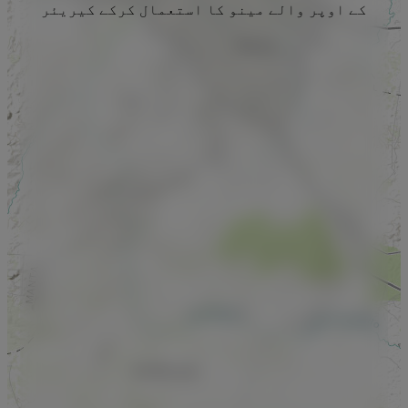
کے اوپر والے مینو کا استعمال کرکے کیریئر
منتخب کریں۔