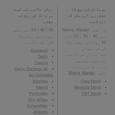
موبائل کوریج کا
دیگر علاقوں کے لیے
نقشہ ہر آپریٹر کے
موبائل کوریج کے
لحاظ سے
نقشے
یہ نقشہ Manta, Manabí
3G / 4G / 5G میں بھی
میں 2G ، 3G ، 4G اور
موبائیل نیٹورک
5G موبائل نیٹ ورک
کوریج دیکھیں۔ :
کی کوریج کی
Guayaquil
نمائندگی کرتا ہے۔
Quito
یہ بھی دیکھیں:
Cuenca
موبائل بٹریٹ کا
Santo Domingo de
نقشہ
Manta, Manabí
۔
los Colorados
Machala
Claro Movil
Manta
Movistar Movil
Portoviejo
CNT Movil
Eloy Alfaro
Esmeraldas
Ambato