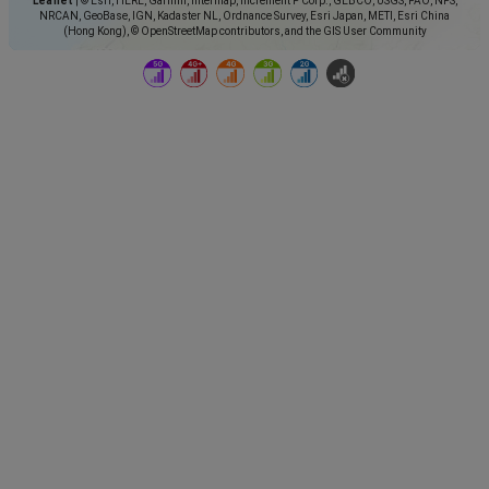
Leaflet
|
© Esri, HERE, Garmin, Intermap, increment P Corp., GEBCO, USGS, FAO, NPS,
NRCAN, GeoBase, IGN, Kadaster NL, Ordnance Survey, Esri Japan, METI, Esri China
(Hong Kong), © OpenStreetMap contributors, and the GIS User Community