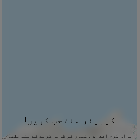
کیریئر منتخب کریں!
براہ کرم اعداد و شمار کو ظاہر کرنے کے لئے نقشہ