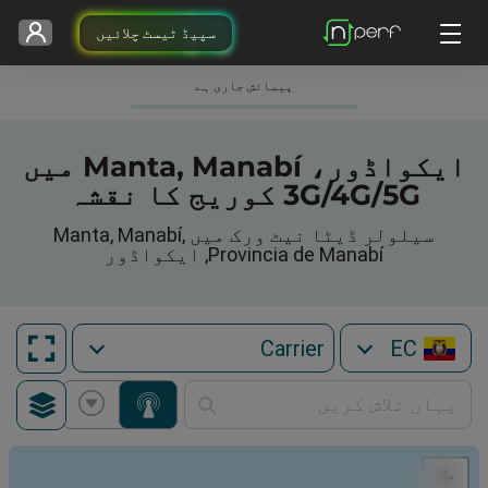
سپیڈ ٹیسٹ چلائیں
پیمائش جاری ہے
ایکواڈور، Manta, Manabí میں
3G/4G/5G کوریج کا نقشہ
سیلولر ڈیٹا نیٹ ورک میں Manta, Manabí,
Provincia de Manabí, ایکواڈور
EC
+