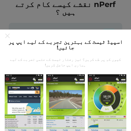
nPerf نقشے کیسے کام کرتے
ہیں ؟
اسپیڈ ٹیسٹ کے بہترین تجربے کے لیے ایپ پر
جائیں!
ڈیٹا کہاں سے آتا ہے؟
کیوں کم پر طے کریں؟ تیز رفتار ٹیسٹ کے حتمی تجربے کے لیے
ہماری ایپ حاصل کریں!
یہ اعدادوشمار nPerf ایپ کے صارفین کے ذریعہ کئے
گئے ٹیسٹوں سے جمع کیا گیا ہے۔ یہ ایسے میدان ہیں جو
براہ راست میدان میں واقع حالتوں میں ہوتے ہیں۔ اگر
آپ بھی اس میں شامل ہونا چاہتے ہیں تو ، آپ کو بس
اپنے اسمارٹ فون پر nPerf ایپ ڈاؤن لوڈ کرنا ہے۔
مزید اعداد و شمار جتنے زیادہ ہوں گے ، نقشے اتنے ہی
جامع ہوں گے!