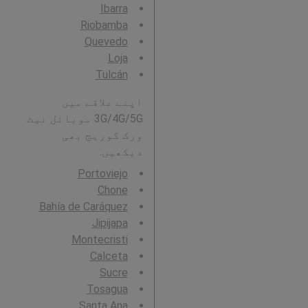
Ibarra
Riobamba
Quevedo
Loja
Tulcán
اپنے علاقے میں
3G/4G/5G موبائل نیٹ
ورک کوریج بھی
دیکھیں:
Portoviejo
Chone
Bahía de Caráquez
Jipijapa
Montecristi
Calceta
Sucre
Tosagua
Santa Ana