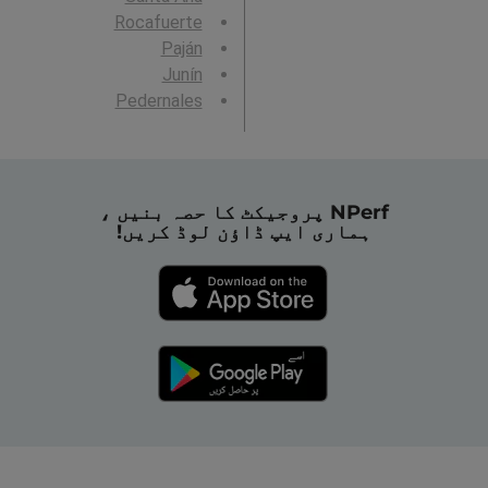
Rocafuerte
Paján
Junín
Pedernales
NPerf پروجیکٹ کا حصہ بنیں ،
ہماری ایپ ڈاؤن لوڈ کریں!