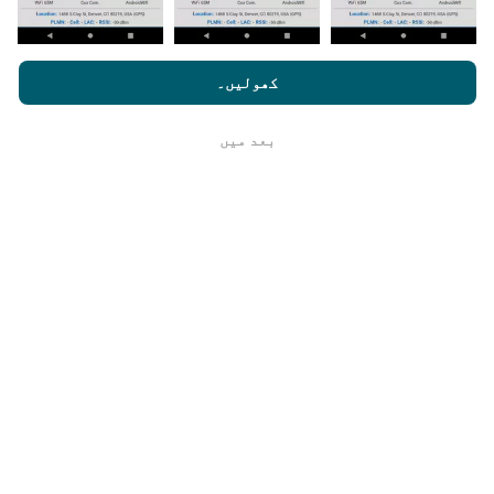
nperf.com کو براؤز کرنے سے ، آپ ہماری
رازداری اور کوکیز کے
اپ ڈیٹس کس طرح کی گئی ہیں ؟
استعمال کی پالیسی
کے ساتھ ساتھ ہمارے nPerf ٹیسٹ
صارف کا
کھولیں۔
لائسنس کا آخری معاہدہ
نیٹ ورک کوریج کے نقشے ہر گھنٹہ بوٹ کے ذریعہ خود
بخود اپ ڈیٹ ہوجاتے ہیں۔ رفتار کے نقشے
ہر 15 منٹ
بعد میں
ٹھیک ہے
میں
اپڈیٹ ہوتے ہیں۔ ڈیٹا دو سال کے لئے ظاہر کیا
جاتا ہے. دو سال بعد ، سب سے قدیم ڈیٹا کو ماہ میں ایک
بار نقشوں سے ہٹا دیا جاتا ہے۔
یہ کتنا قابل اعتماد اور درست ہے؟
ٹیسٹ صارفین کے آلات پر کئے جاتے ہیں۔ جغرافیائی محل
وقوع کی جانچ پڑتال کے وقت GPS سگنل کے استقبال کے
معیار پر منحصر ہے۔ کوریج ڈیٹا کے لیے ، ہم صرف