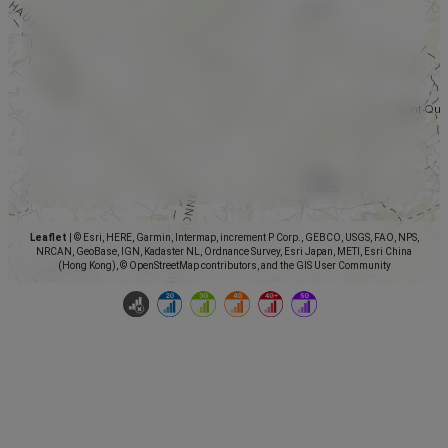
Leaflet
|
© Esri, HERE, Garmin, Intermap, increment P Corp., GEBCO, USGS, FAO, NPS,
NRCAN, GeoBase, IGN, Kadaster NL, Ordnance Survey, Esri Japan, METI, Esri China
(Hong Kong), © OpenStreetMap contributors, and the GIS User Community