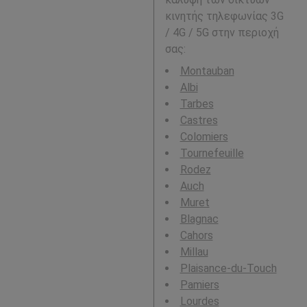
κινητής τηλεφωνίας 3G
/ 4G / 5G στην περιοχή
σας:
Montauban
Albi
Tarbes
Castres
Colomiers
Tournefeuille
Rodez
Auch
Muret
Blagnac
Cahors
Millau
Plaisance-du-Touch
Pamiers
Lourdes