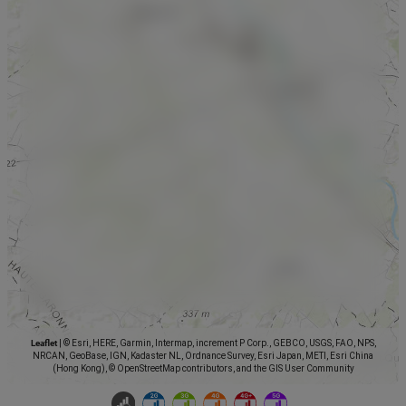
Leaflet
|
© Esri, HERE, Garmin, Intermap, increment P Corp., GEBCO, USGS, FAO, NPS,
NRCAN, GeoBase, IGN, Kadaster NL, Ordnance Survey, Esri Japan, METI, Esri China
(Hong Kong), © OpenStreetMap contributors, and the GIS User Community