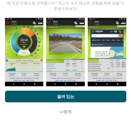
왜 적은 비용으로 만족합니까? 최고의 속도 테스트 경험을 위해 앱을 다
운로드하세요!
데이터는 어디에서 왔습니까?
데이터는 nPerf 앱 사용자가 수행한 테스트에서 수집됩니
다. 실제 현장에서 실제 조건에서 수행되는 테스트입니다.
참여하고 싶다면 nPerf 앱을 스마트폰에 다운로드 하면됩
니다.
데이터가 많을수록 지도는 더 광범위해질 것입니다!
nPerf.com을 탐색하면 귀하는
개인 정보 및 쿠키 사용 정책
및 저희
업데이트는 어떻게 이루어지나요?
열려 있는
의 nPerf 테스트
최종 사용자 라이센스 계약
에 동의할 수 있습니다.
네트워크 범위 지도는 1 시간마다 봇에 의해 자동으로 업
나중에
확인
데이트됩니다. 스피드 지도는
15 분마다 업데이트
됩니다.
데이터는 2년 동안 표시됩니다. 2년 후, 가장 오래된 데이
터는 한 달에 한 번씩 지도에서 제거됩니다.