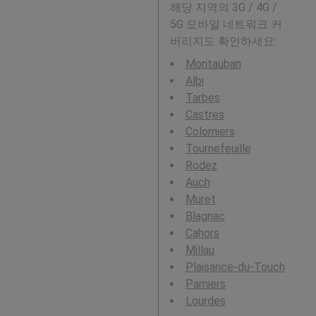
해당 지역의 3G / 4G /
5G 모바일 네트워크 커
버리지도 확인하세요:
Montauban
Albi
Tarbes
Castres
Colomiers
Tournefeuille
Rodez
Auch
Muret
Blagnac
Cahors
Millau
Plaisance-du-Touch
Pamiers
Lourdes