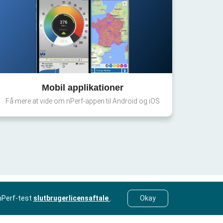
Mobil applikationer
Få mere at vide om nPerf-appen til Android og iOS
nPerf-test
slutbrugerlicensaftale
.
Okay