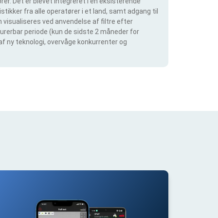
er. Det er blevet integreret i en eksisterende
tikker fra alle operatører i et land, samt adgang til
visualiseres ved anvendelse af filtre efter
igurerbar periode (kun de sidste 2 måneder for
 af ny teknologi, overvåge konkurrenter og