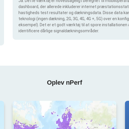
Ja. Dette værktøj er hovedsageligt beregnet til mobiloperatør
dashboard, der allerede inkluderer internet præstationsstatis
hastigheds test resultater og dækningsdata. Disse data kan 
teknologi (ingen dækning, 2G, 3G, 4G, 4G +, 5G) over en konf
eksempel). Det er et godt værktøj til at spore installationen
identificere dårlige signaldækningsområder.
Oplev nPerf