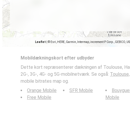
Leaflet
|
© Esri, HERE, Garmin, Intermap, increment P Corp., GEBCO, U
Mobildækningskort efter udbyder
Dette kort repræsenterer dækningen af Toulouse, Ha
2G-, 3G-, 4G- og 5G-mobilnetværk. Se også:
Toulouse,
mobile bitrates map og.
Orange Mobile
SFR Mobile
Bouygue
Free Mobile
Mobile