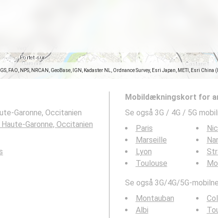
SGS, FAO, NPS, NRCAN, GeoBase, IGN, Kadaster NL, Ordnance Survey, Esri Japan, METI, Esri China 
Mobildækningskort for a
ute-Garonne, Occitanien
Se også 3G / 4G / 5G mobi
 Haute-Garonne, Occitanien
Paris
Ni
Marseille
Na
s
Lyon
St
Toulouse
Mon
Se også 3G/4G/5G-mobilnet
Montauban
Col
Albi
Tou