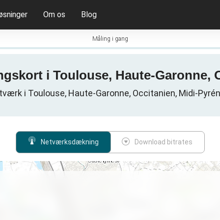
øsninger
Om os
Blog
Måling i gang
ngskort i Toulouse, Haute-Garonne, O
værk i Toulouse, Haute-Garonne, Occitanien, Midi-Pyrén
Netværksdækning
Download bitrates