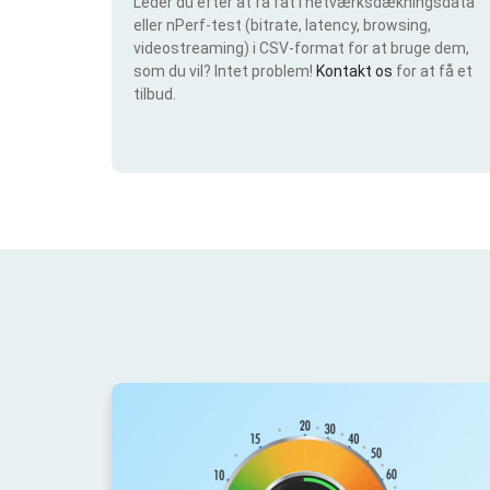
Leder du efter at få fat i netværksdækningsdata
eller nPerf-test (bitrate, latency, browsing,
videostreaming) i CSV-format for at bruge dem,
som du vil? Intet problem!
Kontakt os
for at få et
tilbud.