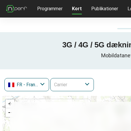
Programmer
Kort
Publikationer
L
3G / 4G / 5G dækni
Mobildatanet
FR
- Frankrig
+
−