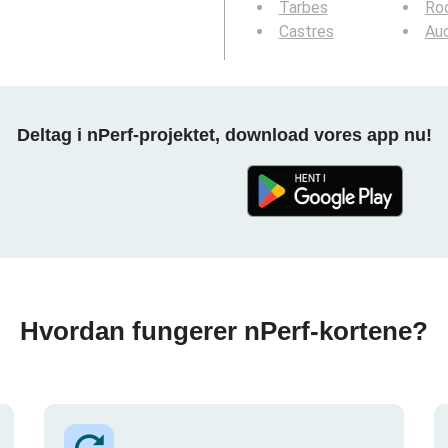
Tarbes
Ro
Castres
Au
Deltag i nPerf-projektet, download vores app nu!
Hvordan fungerer nPerf-kortene?