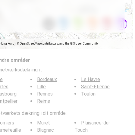
(Hong Kong), © OpenStreetMap contributors, and the GIS User Community
ndre områder
lnetværksdækning i
:
ce
Bordeaux
Le Havre
ntes
Lille
Saint-Étienne
rasbourg
Rennes
Toulon
tpellier
Reims
værkets dækning i dit område:
omiers
Muret
Plaisance-du-
rnefeuille
Blagnac
Touch