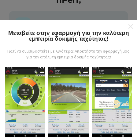
nPerf;
Μεταβείτε στην εφαρμογή για την καλύτερη
εμπειρία δοκιμής ταχύτητας!
Από πού προέρχονται τα δεδομένα;
Γιατί να συμβιβαστείτε με λιγότερα; Αποκτήστε την εφαρμογή μας
Τα δεδομένα συλλέγονται από δοκιμές που
για την απόλυτη εμπειρία δοκιμής ταχύτητας!
πραγματοποιούνται από χρήστες της εφαρμογής
nPerf. Αυτές είναι οι δοκιμές που διεξάγονται σε
πραγματικές συνθήκες, απευθείας στο πεδίο. Αν
θέλετε να συμμετάσχετε επίσης, το μόνο που έχετε
να κάνετε είναι να κατεβάσετε την εφαρμογή nPerf
στο smartphone σας.
Όσο περισσότερα δεδομένα
υπάρχουν, τόσο πιο ολοκληρωμένοι θα είναι οι
χάρτες!