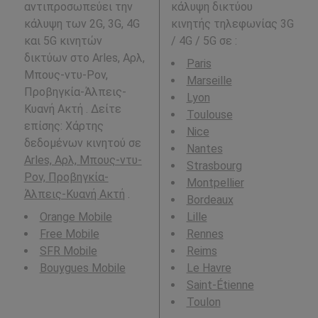
αντιπροσωπεύει την
κάλυψη δικτύου
κάλυψη των 2G, 3G, 4G
κινητής τηλεφωνίας 3G
και 5G κινητών
/ 4G / 5G σε
:
δικτύων στο Arles, Αρλ,
Paris
Μπους-ντυ-Ρον,
Marseille
Προβηγκία-Άλπεις-
Lyon
Κυανή Ακτή . Δείτε
Toulouse
επίσης: Χάρτης
Nice
δεδομένων κινητού σε
Nantes
Arles, Αρλ, Μπους-ντυ-
Strasbourg
Ρον, Προβηγκία-
Montpellier
Άλπεις-Κυανή Ακτή
.
Bordeaux
Orange Mobile
Lille
Free Mobile
Rennes
SFR Mobile
Reims
Bouygues Mobile
Le Havre
Saint-Étienne
Toulon