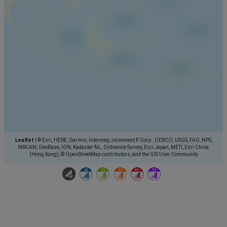
Leaflet
|
© Esri, HERE, Garmin, Intermap, increment P Corp., GEBCO, USGS, FAO, NPS,
NRCAN, GeoBase, IGN, Kadaster NL, Ordnance Survey, Esri Japan, METI, Esri China
(Hong Kong), © OpenStreetMap contributors, and the GIS User Community