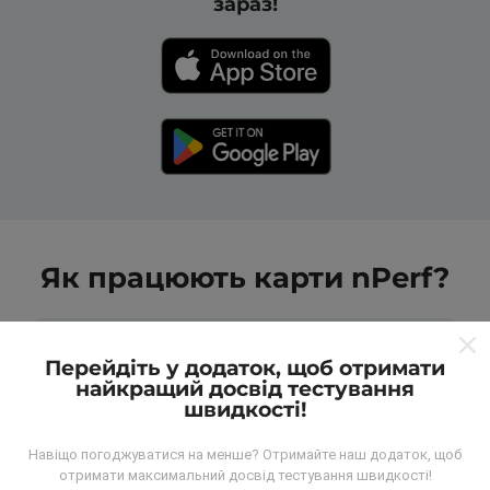
зараз!
Як працюють карти nPerf?
Перейдіть у додаток, щоб отримати
найкращий досвід тестування
швидкості!
Звідки беруться дані?
Навіщо погоджуватися на менше? Отримайте наш додаток, щоб
отримати максимальний досвід тестування швидкості!
Дані збираються з тестів, проведених