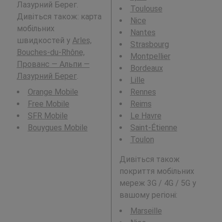
Лазурний Берег.
Toulouse
Дивіться також: карта
Nice
мобільних
Nantes
швидкостей у
Arles,
Strasbourg
Bouches-du-Rhône,
Montpellier
Прованс — Альпи —
Bordeaux
Лазурний Берег
.
Lille
Orange Mobile
Rennes
Free Mobile
Reims
SFR Mobile
Le Havre
Bouygues Mobile
Saint-Étienne
Toulon
Дивіться також
покриття мобільних
мереж 3G / 4G / 5G у
вашому регіоні:
Marseille