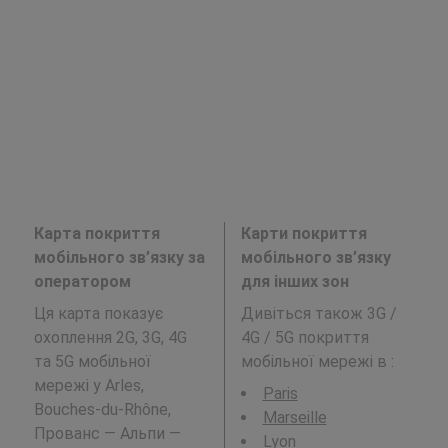
Карта покриття
Карти покриття
мобільного зв’язку за
мобільного зв’язку
оператором
для інших зон
Ця карта показує
Дивіться також 3G /
охоплення 2G, 3G, 4G
4G / 5G покриття
та 5G мобільної
мобільної мережі в
:
мережі у Arles,
Paris
Bouches-du-Rhône,
Marseille
Прованс — Альпи —
Lyon