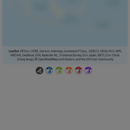
Leaflet
|
© Esri, HERE, Garmin, Intermap, increment P Corp., GEBCO, USGS, FAO, NPS,
NRCAN, GeoBase, IGN, Kadaster NL, Ordnance Survey, Esri Japan, METI, Esri China
(Hong Kong), © OpenStreetMap contributors, and the GIS User Community