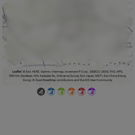
Leaflet
|
© Esri, HERE, Garmin, Intermap, increment P Corp., GEBCO, USGS, FAO, NPS,
NRCAN, GeoBase, IGN, Kadaster NL, Ordnance Survey, Esri Japan, METI, Esri China (Hong
Kong), © OpenStreetMap contributors, and the GIS User Community