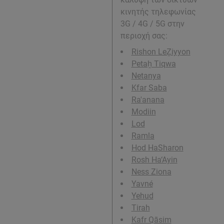
κινητής τηλεφωνίας
3G / 4G / 5G στην
περιοχή σας:
Rishon LeẔiyyon
Petaẖ Tiqwa
Netanya
Kfar Saba
Ra'anana
Modiin
Lod
Ramla
Hod HaSharon
Rosh Ha‘Ayin
Ness Ziona
Yavné
Yehud
Tirah
Kafr Qāsim