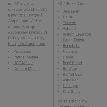
και 5G κινητών
3G / 4G / 5G σε
:
δικτύων στο Et-Taiyiba,
Jerusalem
נפת השרון, Κεντρικό
Haifa
Διαμέρισμα . Δείτε
Tel Aviv
επίσης: Χάρτης
Ashdod
δεδομένων κινητού σε
Rishon LeẔiyyon
Et-Taiyiba, נפת השרון,
Petaẖ Tiqwa
Κεντρικό Διαμέρισμα
.
Beersheba
Pelephone
Netanya
Partner Mobile
H̱olon
HOT Mobile
Bené Beraq
Cellcom Mobile
Bat Yam
Ramat Gan
Ashqelon
Herzliyya
Kfar Saba
Δείτε επίσης την
κάλυψη των δικτύων