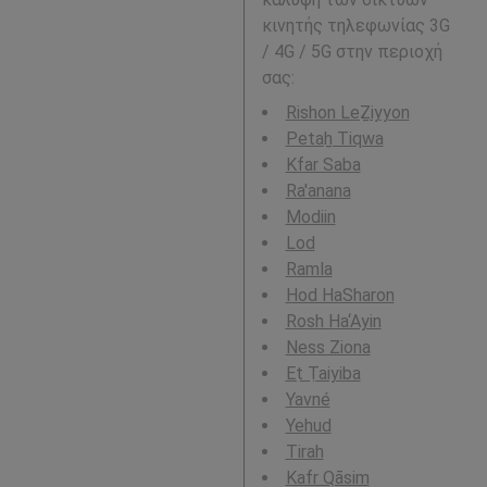
κινητής τηλεφωνίας 3G
/ 4G / 5G στην περιοχή
σας:
Rishon LeẔiyyon
Petaẖ Tiqwa
Kfar Saba
Ra'anana
Modiin
Lod
Ramla
Hod HaSharon
Rosh Ha‘Ayin
Ness Ziona
Eṭ Ṭaiyiba
Yavné
Yehud
Tirah
Kafr Qāsim