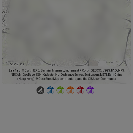
Leaflet
|
© Esri, HERE, Garmin, Intermap, increment P Corp., GEBCO, USGS, FAO, NPS,
NRCAN, GeoBase, IGN, Kadaster NL, Ordnance Survey, Esri Japan, METI, Esri China
(Hong Kong), © OpenStreetMap contributors, and the GIS User Community