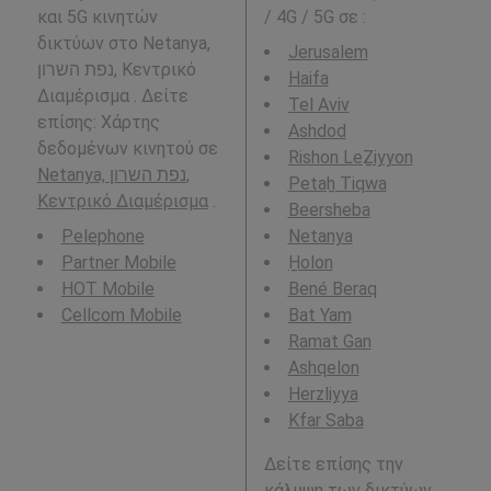
και 5G κινητών
/ 4G / 5G σε
:
δικτύων στο Netanya,
Jerusalem
נפת השרון, Κεντρικό
Haifa
Διαμέρισμα . Δείτε
Tel Aviv
επίσης: Χάρτης
Ashdod
δεδομένων κινητού σε
Rishon LeẔiyyon
Netanya, נפת השרון,
Petaẖ Tiqwa
Κεντρικό Διαμέρισμα
.
Beersheba
Pelephone
Netanya
Partner Mobile
H̱olon
HOT Mobile
Bené Beraq
Cellcom Mobile
Bat Yam
Ramat Gan
Ashqelon
Herzliyya
Kfar Saba
Δείτε επίσης την
κάλυψη των δικτύων