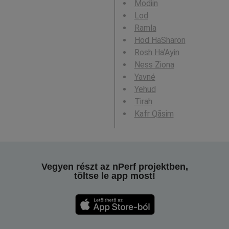
Modiin
Lod
Ramla
Hod HaSharon
Rosh Ha‘Ayin
Ness Ziona
Yavné
Yehud
Tirah
Kafr Qāsim
Vegyen részt az nPerf projektben,
töltse le app most!