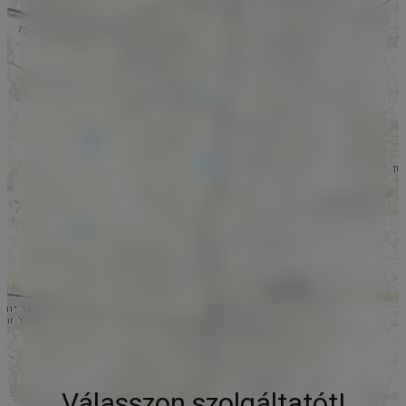
Válasszon szolgáltatót!