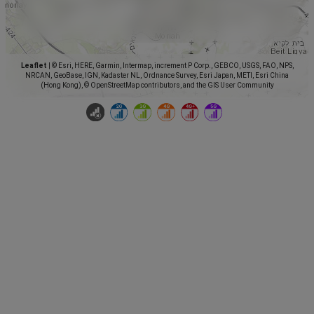
Leaflet
|
© Esri, HERE, Garmin, Intermap, increment P Corp., GEBCO, USGS, FAO, NPS,
NRCAN, GeoBase, IGN, Kadaster NL, Ordnance Survey, Esri Japan, METI, Esri China
(Hong Kong), © OpenStreetMap contributors, and the GIS User Community