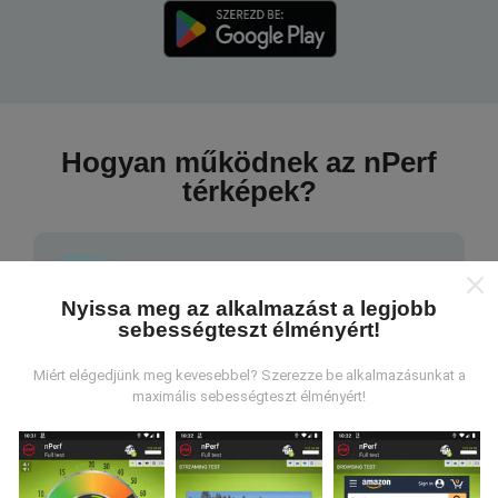
Hogyan működnek az nPerf
térképek?
Nyissa meg az alkalmazást a legjobb
sebességteszt élményért!
Honnan származnak az adatok?
Miért elégedjünk meg kevesebbel? Szerezze be alkalmazásunkat a
Az adatokat az nPerf alkalmazás felhasználói által
maximális sebességteszt élményért!
végzett tesztekből gyűjtik. Ezek valós körülmények
között, közvetlenül a terepen végzett tesztek. Ha
részt venni is szeretne, csak annyit kell tennie, hogy
töltse le az nPerf alkalmazást okostelefonjára.
Minél