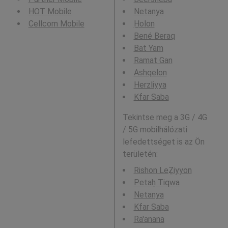
HOT Mobile
Netanya
Cellcom Mobile
H̱olon
Bené Beraq
Bat Yam
Ramat Gan
Ashqelon
Herzliyya
Kfar Saba
Tekintse meg a 3G / 4G
/ 5G mobilhálózati
lefedettséget is az Ön
területén:
Rishon LeẔiyyon
Petaẖ Tiqwa
Netanya
Kfar Saba
Ra'anana