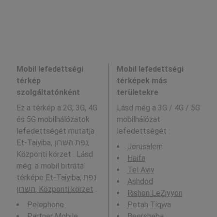
Mobil lefedettségi
Mobil lefedettségi
térkép
térképek más
szolgáltatónként
területekre
Ez a térkép a 2G, 3G, 4G
Lásd még a
3G / 4G / 5G
és 5G mobilhálózatok
mobilhálózat
lefedettségét mutatja
lefedettségét :
Et-Taiyiba, נפת השרון,
Jerusalem
Központi körzet . Lásd
Haifa
még: a mobil bitráta
Tel Aviv
térképe
Et-Taiyiba, נפת
Ashdod
השרון, Központi körzet
.
Rishon LeẔiyyon
Pelephone
Petaẖ Tiqwa
Partner Mobile
Beersheba