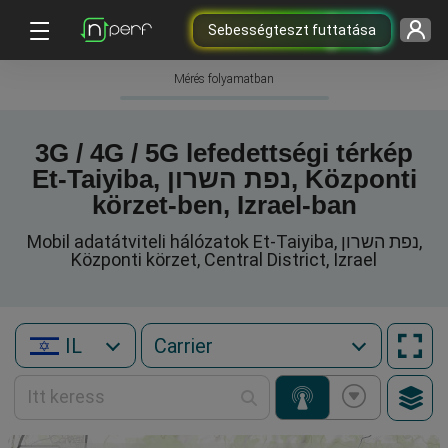
Sebességteszt futtatása
Mérés folyamatban
3G / 4G / 5G lefedettségi térkép
Et-Taiyiba, נפת השרון, Központi
körzet-ben, Izrael-ban
Mobil adatátviteli hálózatok Et-Taiyiba, נפת השרון,
Központi körzet, Central District, Izrael
IL