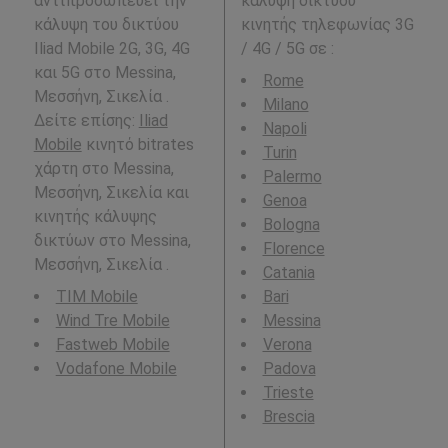
αντιπροσωπεύει την
κάλυψη δικτύου
κάλυψη του δικτύου
κινητής τηλεφωνίας 3G
Iliad Mobile 2G, 3G, 4G
/ 4G / 5G σε
:
και 5G στο Messina,
Rome
Μεσσήνη, Σικελία .
Milano
Δείτε επίσης:
Iliad
Napoli
Mobile
κινητό bitrates
Turin
χάρτη στο Messina,
Palermo
Μεσσήνη, Σικελία και
Genoa
κινητής κάλυψης
Bologna
δικτύων στο Messina,
Florence
Μεσσήνη, Σικελία .
Catania
TIM Mobile
Bari
Wind Tre Mobile
Messina
Fastweb Mobile
Verona
Vodafone Mobile
Padova
Trieste
Brescia