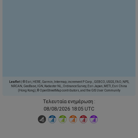
Leaflet
|
© Esri, HERE, Garmin, Intermap, increment P Corp., GEBCO, USGS, FAO, NPS,
NRCAN, GeoBase, IGN, Kadaster NL, Ordnance Survey, Esri Japan, METI, Esri China
(Hong Kong), © OpenStreetMap contributors, and the GIS User Community
Τελευταία ενημέρωση :
08/08/2026 18:05 UTC