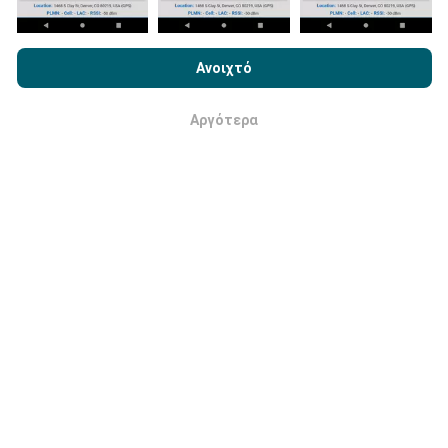
Με την περιήγηση στο nPerf.com, αποδέχεστε την
Πολιτική
Πώς γίνονται οι ενημερώσεις;
Χρήσης απορρήτου και Cookies
καθώς και τη δοκιμή nPerf
Ανοιχτό
Άδεια χρήσης τελικού χρήστη
.
Οι χάρτες κάλυψης δικτύου ενημερώνονται
αυτόματα από ένα bot κάθε ώρα. Οι χάρτες
Αργότερα
Εντάξει
ταχύτητας
ενημερώνονται κάθε 15 λεπτά
. Τα
δεδομένα εμφανίζονται για δύο χρόνια. Μετά από δύο
χρόνια, τα παλαιότερα δεδομένα αφαιρούνται από
τους χάρτες μία φορά το μήνα.
Πόσο αξιόπιστο και ακριβές είναι;
Οι δοκιμές διεξάγονται στις συσκευές των χρηστών.
Η ακρίβεια γεωγραφικής θέσης εξαρτάται από την
ποιότητα λήψης του σήματος GPS κατά τη στιγμή