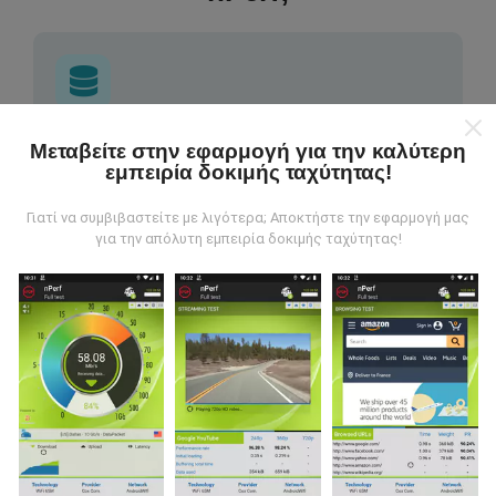
Από πού προέρχονται τα δεδομένα;
Μεταβείτε στην εφαρμογή για την καλύτερη
εμπειρία δοκιμής ταχύτητας!
Τα δεδομένα συλλέγονται από δοκιμές που
Γιατί να συμβιβαστείτε με λιγότερα; Αποκτήστε την εφαρμογή μας
πραγματοποιούνται από χρήστες της εφαρμογής
για την απόλυτη εμπειρία δοκιμής ταχύτητας!
nPerf. Αυτές είναι οι δοκιμές που διεξάγονται σε
πραγματικές συνθήκες, απευθείας στο πεδίο. Αν
θέλετε να συμμετάσχετε επίσης, το μόνο που έχετε
να κάνετε είναι να κατεβάσετε την εφαρμογή nPerf
στο smartphone σας.
Όσο περισσότερα δεδομένα
υπάρχουν, τόσο πιο ολοκληρωμένοι θα είναι οι
χάρτες!