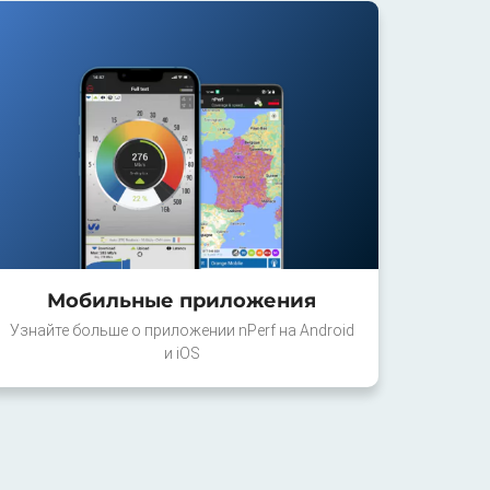
Мобильные приложения
Узнайте больше о приложении nPerf на Android
и iOS