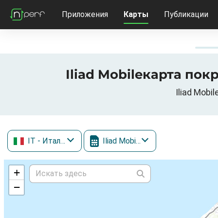
Приложения
Карты
Публикации
Iliad Mobileкарта пок
Iliad Mob
IT
- Италия
Iliad Mobile
+
−