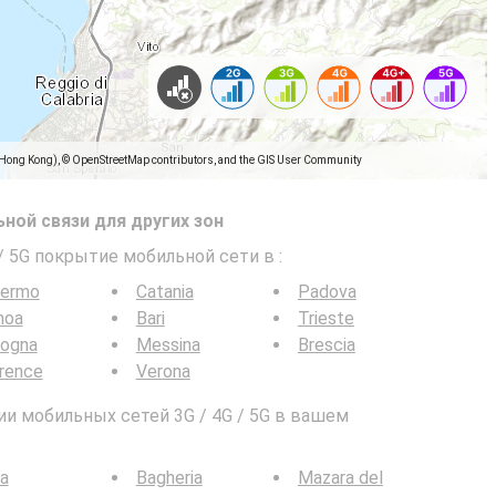
(Hong Kong), © OpenStreetMap contributors, and the GIS User Community
ной связи для других зон
 / 5G покрытие мобильной сети в
:
lermo
Catania
Padova
noa
Bari
Trieste
logna
Messina
Brescia
rence
Verona
и мобильных сетей 3G / 4G / 5G в вашем
a
Bagheria
Mazara del