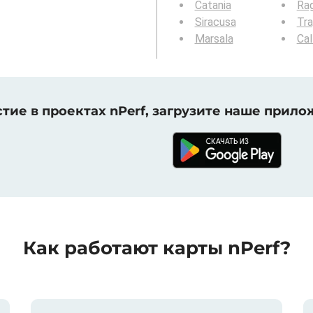
Catania
Ra
Siracusa
Tra
Marsala
Cal
тие в проектах nPerf, загрузите наше прило
Как работают карты nPerf?