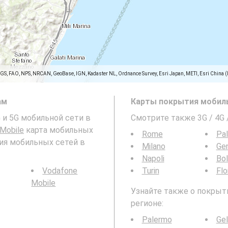
SGS, FAO, NPS, NRCAN, GeoBase, IGN, Kadaster NL, Ordnance Survey, Esri Japan, METI, Esri China 
ам
Карты покрытия мобиль
4G и 5G мобильной сети в
Смотрите также 3G / 4G
 Mobile
карта мобильных
Rome
Pa
тия мобильных сетей в
Milano
Ge
Napoli
Bo
Vodafone
Turin
Flo
Mobile
Узнайте также о покрыти
регионе:
Palermo
Gel