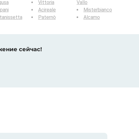
gusa
Vittoria
Vallo
pani
Acireale
Misterbianco
tanissetta
Paternò
Alcamo
жение сейчас!