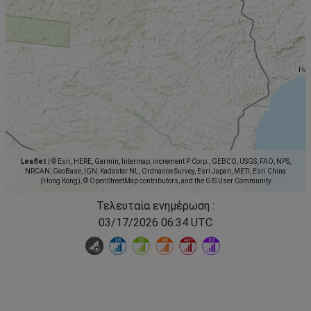
Leaflet
|
© Esri, HERE, Garmin, Intermap, increment P Corp., GEBCO, USGS, FAO, NPS,
NRCAN, GeoBase, IGN, Kadaster NL, Ordnance Survey, Esri Japan, METI, Esri China
(Hong Kong), © OpenStreetMap contributors, and the GIS User Community
Τελευταία ενημέρωση :
03/17/2026 06:34 UTC