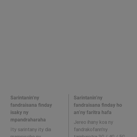
Sarintanin’ny
Sarintanin’ny
fandraisana finday
fandraisana finday ho
isaky ny
an’ny faritra hafa
mpandraharaha
Jereo ihany koa ny
Ity sarintany ity dia
fandrakofann'ny
mampiseho ny
tambajotra 3G / 4G / 5G