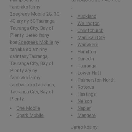
fandrakofan'ny
:
2degrees Mobile 2G, 3G,
Auckland
4G ary ny 5GTauranga,
Wellington
Tauranga City, Bay of
Christchurch
Plenty. Jereo ihany
Manukau City
koa:
2degrees Mobile
ny
Waitakere
tanjaka eo amin'ny
Hamilton
sarintanyTauranga,
Dunedin
Tauranga City, Bay of
Tauranga
Plenty ary ny
Lower Hutt
fandrakofan'ny
Palmerston North
tambanjotraTauranga,
Rotorua
Tauranga City, Bay of
Hastings
Plenty.
Nelson
One Mobile
Napier
Spark Mobile
Mangere
Jereo koa ny