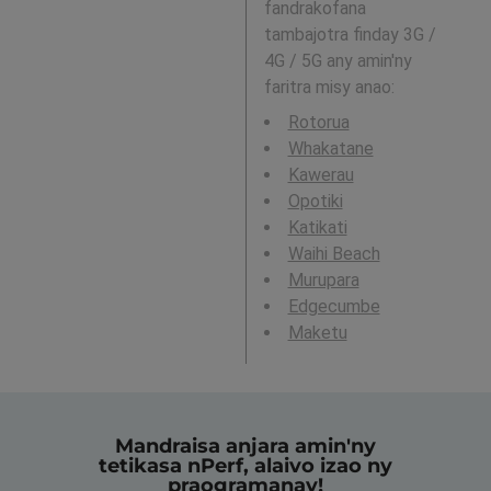
fandrakofana
tambajotra finday 3G /
4G / 5G any amin'ny
faritra misy anao:
Rotorua
Whakatane
Kawerau
Opotiki
Katikati
Waihi Beach
Murupara
Edgecumbe
Maketu
Mandraisa anjara amin'ny
tetikasa nPerf, alaivo izao ny
praogramanay!