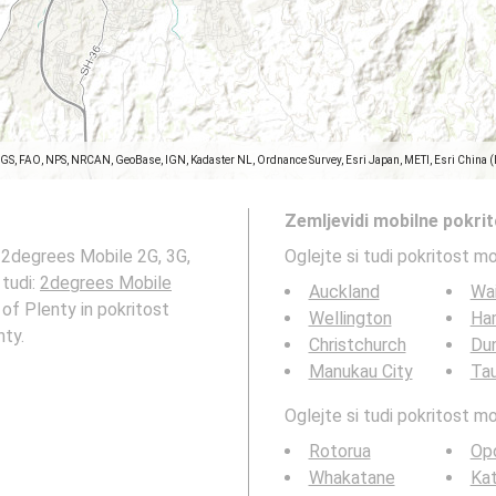
SGS, FAO, NPS, NRCAN, GeoBase, IGN, Kadaster NL, Ordnance Survey, Esri Japan, METI, Esri China 
Zemljevidi mobilne pokri
 2degrees Mobile 2G, 3G,
Oglejte si tudi pokritost m
 tudi:
2degrees Mobile
Auckland
Wa
 of Plenty in pokritost
Wellington
Ha
nty.
Christchurch
Du
Manukau City
Ta
Oglejte si tudi pokritost 
Rotorua
Opo
Whakatane
Kat