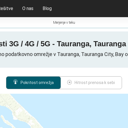
ešitve
O nas
Blog
Merjenje v teku
i 3G / 4G / 5G - Tauranga, Tauranga 
o podatkovno omrežje v Tauranga, Tauranga City, Bay of
Pokritost omrežja
Hitrost prenosa k sebi