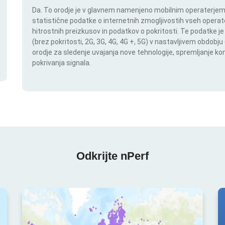
Da. To orodje je v glavnem namenjeno mobilnim operaterjem. I
statistične podatke o internetnih zmogljivostih vseh operate
hitrostnih preizkusov in podatkov o pokritosti. Te podatke je
(brez pokritosti, 2G, 3G, 4G, 4G +, 5G) v nastavljivem obdob
orodje za sledenje uvajanja nove tehnologije, spremljanje k
pokrivanja signala.
Odkrijte nPerf