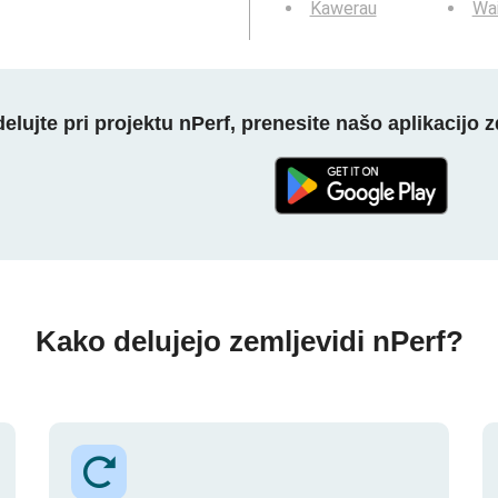
Kawerau
Wai
elujte pri projektu nPerf, prenesite našo aplikacijo z
Kako delujejo zemljevidi nPerf?