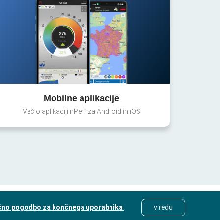
Mobilne aplikacije
Več o aplikaciji nPerf za Android in iOS
čno pogodbo za končnega uporabnika
.
v redu