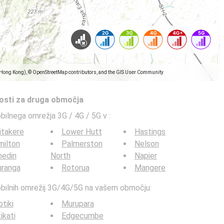
(Hong Kong), © OpenStreetMap contributors, and the GIS User Community
tosti za druga območja
obilnega omrežja 3G / 4G / 5G v
:
itakere
Lower Hutt
Hastings
milton
Palmerston
Nelson
nedin
North
Napier
uranga
Rotorua
Mangere
mobilnih omrežij 3G/4G/5G na vašem območju:
tiki
Murupara
ikati
Edgecumbe