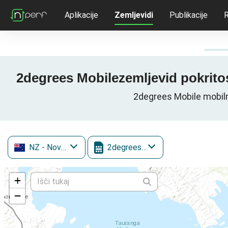
Aplikacije
Zemljevidi
Publikacije
R
2degrees Mobilezemljevid pokritost
2degrees Mobile mobiln
NZ
- Nova Zelandija
2degrees Mobile
+
−