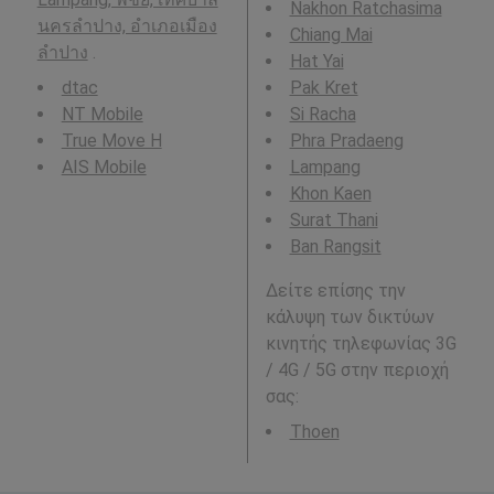
Nakhon Ratchasima
นครลำปาง, อำเภอเมือง
Chiang Mai
ลำปาง
.
Hat Yai
dtac
Pak Kret
NT Mobile
Si Racha
True Move H
Phra Pradaeng
AIS Mobile
Lampang
Khon Kaen
Surat Thani
Ban Rangsit
Δείτε επίσης την
κάλυψη των δικτύων
κινητής τηλεφωνίας 3G
/ 4G / 5G στην περιοχή
σας:
Thoen