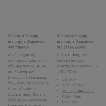
Χάρτης κάλυψης
Χάρτες κάλυψης
κινητής τηλεφωνίας
κινητής τηλεφωνίας
ανά πάροχο
για άλλες ζώνες
Αυτός ο χάρτης
Δείτε επίσης την
αντιπροσωπεύει την
κάλυψη δικτύου
κάλυψη των 2G, 3G, 4G
κινητής τηλεφωνίας 3G
και 5G κινητών
/ 4G / 5G σε
:
δικτύων στο Lampang,
Bangkok
พิชัย, เทศบาลนครลำปาง,
Samut Prakan
อำเภอเมืองลำปาง .
Mueang Nonthaburi
Δείτε επίσης: Χάρτης
Udon Thani
δεδομένων κινητού σε
Chon Buri
Lampang, พิชัย, เทศบาล