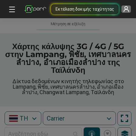
Εκτέλεση δοκιμής ταχύτητας
Μέτρηση σε εξέλιξη
Χάρτης κάλυψης 3G / 4G / 5G
στην Lampang, พิชัย, เทศบาลนคร
ลำปาง, อำเภอเมืองลำปาง της
Ταϊλάνδη
Δίκτυα δεδομένων κινητής τηλεφωνίας στο
Lampang, พิชัย, เทศบาลนครลำปาง, อำเภอเมือง
ลำปาง, Changwat Lampang, Ταϊλάνδη
TH