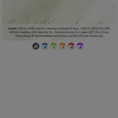
Leaflet
|
© Esri, HERE, Garmin, Intermap, increment P Corp., GEBCO, USGS, FAO, NPS,
NRCAN, GeoBase, IGN, Kadaster NL, Ordnance Survey, Esri Japan, METI, Esri China
(Hong Kong), © OpenStreetMap contributors, and the GIS User Community