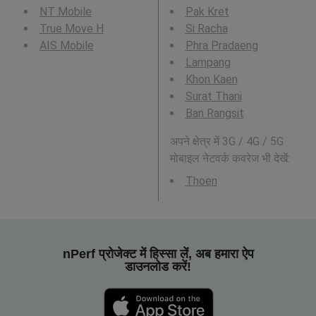
NT Mobile
Pak Kret
True Move H
Si Racha
AIS Mobile
Phra Pradaeng
Lampang
Khon Kaen
Surat Thani
Ban Rangsit
अपने क्षेत्र में 3G / 4G / 5G
मोबाइल नेटवर्क कवरेज भी देखें:
Thoen
nPerf प्रोजेक्ट में हिस्सा लें, अब हमारा ऐप
डाउनलोड करें!