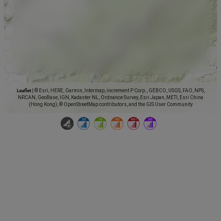
Leaflet
|
© Esri, HERE, Garmin, Intermap, increment P Corp., GEBCO, USGS, FAO, NPS,
NRCAN, GeoBase, IGN, Kadaster NL, Ordnance Survey, Esri Japan, METI, Esri China
(Hong Kong), © OpenStreetMap contributors, and the GIS User Community