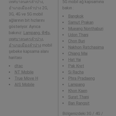
เทศบาลนครลำปาง,
5G mobil ağ kapsamına
อำเภอเมืองลำปาง 2G,
bakın :
3G, 4G ve 5G mobil
Bangkok
ağlarının bit hızlarını
Samut Prakan
gösteriyor. Ayrıca
Mueang Nonthaburi
bakınız:
Lampang, พิชัย,
Udon Thani
เทศบาลนครลำปาง,
Chon Buri
อำเภอเมืองลำปาง
mobil
Nakhon Ratchasima
şebeke kapsama alanı
Chiang Mai
haritası
Hat Yai
dtac
Pak Kret
NT Mobile
Si Racha
True Move H
Phra Pradaeng
AIS Mobile
Lampang
Khon Kaen
Surat Thani
Ban Rangsit
Bölgenizdeki 3G / 4G /