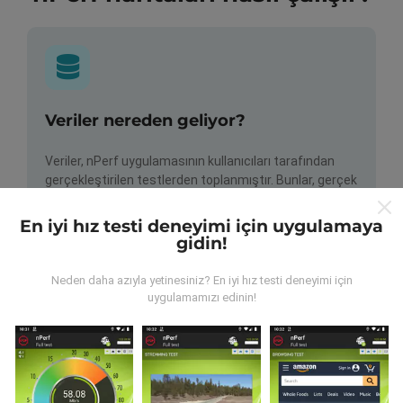
Veriler nereden geliyor?
Veriler, nPerf uygulamasının kullanıcıları tarafından
gerçekleştirilen testlerden toplanmıştır. Bunlar, gerçek
koşullarda, doğrudan sahada yapılan testlerdir. Siz de
dahil olmak istiyorsanız, tüm yapmanız gereken nPerf
En iyi hız testi deneyimi için uygulamaya
uygulamasını akıllı telefonunuza indirmek.
Ne kadar
gidin!
fazla veri varsa, haritalar o kadar kapsamlı olur!
Neden daha azıyla yetinesiniz? En iyi hız testi deneyimi için
uygulamamızı edinin!
Güncellemeler nasıl yapılır?