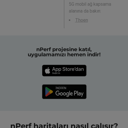
5G mobil ağ kapsama
alanına da bakın:
Thoen
nPerf projesine katıl,
uygulamamızı hemen indir!
nPerf haritaları nasıl çalışır?