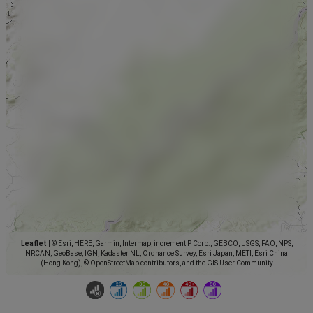
Leaflet
|
© Esri, HERE, Garmin, Intermap, increment P Corp., GEBCO, USGS, FAO, NPS,
NRCAN, GeoBase, IGN, Kadaster NL, Ordnance Survey, Esri Japan, METI, Esri China
(Hong Kong), © OpenStreetMap contributors, and the GIS User Community