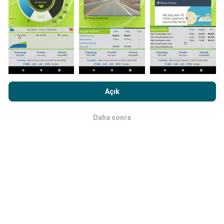
Ağ kapsama haritaları her saat bir yapay zeka
tarafından otomatik olarak güncellenir. Hız haritaları
her 15 dakikada bir güncellenir
. Veriler iki yıl boyunca
görüntülenir. İki yıl sonra, en eski veriler ayda bir kez
haritalardan kaldırılır.
nPerf.com'a girme işlemini gerçekleştirerek,
Gizlilik ve Çerezler
Kullanım Politikası
Son Kullanıcı Lisans Sözleşmesi
onaylamış
Açık
sayılırsınız .
Daha sonra
Tamam
Ne kadar güvenilir ve doğru?
Testler, kullanıcıların cihazlarında gerçekleştirilir.
Coğrafi konum hassasiyeti, test sırasındaki GPS
sinyalinin alım kalitesine bağlıdır. Kapsam verileri için,
yalnızca
50 metrelik kesinliğe
sahip maksimum
coğrafi konumdaki testleri tutarız. İndirme bitleri için
bu eşik 200 metreye kadar çıkar.