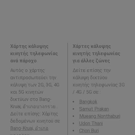
Χάρτης κάλυψης
Χάρτες κάλυψης
κινητής τηλεφωνίας
κινητής τηλεφωνίας
ανά πάροχο
για άλλες ζώνες
Αυτός ο χάρτης
Δείτε επίσης την
αντιπροσωπεύει την
κάλυψη δικτύου
κάλυψη των 2G, 3G, 4G
κινητής τηλεφωνίας 3G
και 5G κινητών
/ 4G / 5G σε
:
δικτύων στο Bang-
Bangkok
Kruai, อำเภอบางกรวย .
Samut Prakan
Δείτε επίσης: Χάρτης
Mueang Nonthaburi
δεδομένων κινητού σε
Udon Thani
Bang-Kruai, อำเภอ
Chon Buri