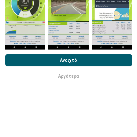
Πώς γίνονται οι ενημερώσεις;
Οι χάρτες κάλυψης δικτύου ενημερώνονται
αυτόματα από ένα bot κάθε ώρα. Οι χάρτες
ταχύτητας
ενημερώνονται κάθε 15 λεπτά
. Τα
δεδομένα εμφανίζονται για δύο χρόνια. Μετά από δύο
Με την περιήγηση στο nPerf.com, αποδέχεστε την
Πολιτική
χρόνια, τα παλαιότερα δεδομένα αφαιρούνται από
Χρήσης απορρήτου και Cookies
καθώς και τη δοκιμή nPerf
τους χάρτες μία φορά το μήνα.
Ανοιχτό
Άδεια χρήσης τελικού χρήστη
.
Αργότερα
Εντάξει
Πόσο αξιόπιστο και ακριβές είναι;
Οι δοκιμές διεξάγονται στις συσκευές των χρηστών.
Η ακρίβεια γεωγραφικής θέσης εξαρτάται από την
ποιότητα λήψης του σήματος GPS κατά τη στιγμή