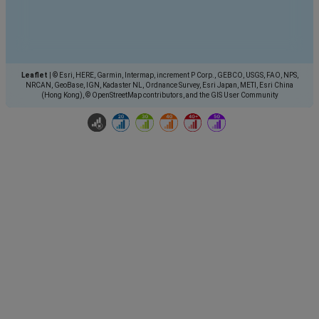
Leaflet
|
© Esri, HERE, Garmin, Intermap, increment P Corp., GEBCO, USGS, FAO, NPS,
NRCAN, GeoBase, IGN, Kadaster NL, Ordnance Survey, Esri Japan, METI, Esri China
(Hong Kong), © OpenStreetMap contributors, and the GIS User Community