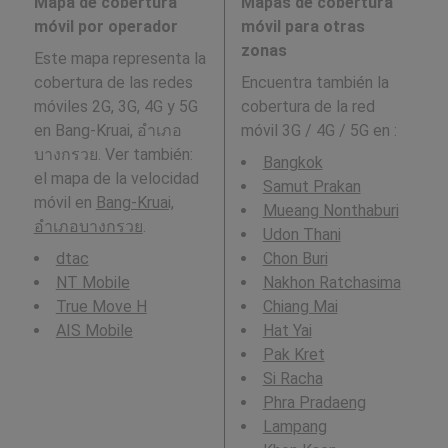
Mapa de cobertura
Mapas de cobertura
móvil por operador
móvil para otras
zonas
Este mapa representa la
cobertura de las redes
Encuentra también la
móviles 2G, 3G, 4G y 5G
cobertura de la red
en Bang-Kruai, อำเภอ
móvil 3G / 4G / 5G en
:
บางกรวย. Ver también:
Bangkok
el mapa de la velocidad
Samut Prakan
móvil en
Bang-Kruai,
Mueang Nonthaburi
อำเภอบางกรวย
.
Udon Thani
dtac
Chon Buri
NT Mobile
Nakhon Ratchasima
True Move H
Chiang Mai
AIS Mobile
Hat Yai
Pak Kret
Si Racha
Phra Pradaeng
Lampang