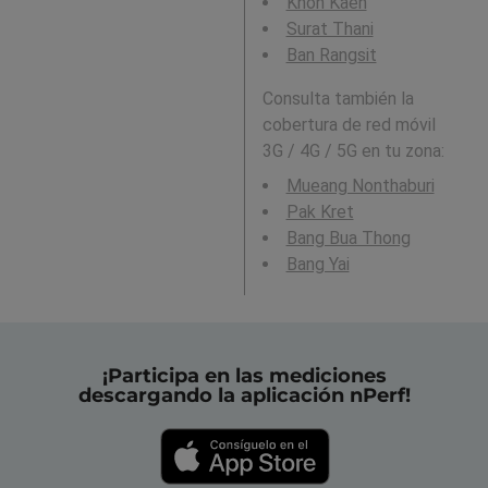
Khon Kaen
Surat Thani
Ban Rangsit
Consulta también la
cobertura de red móvil
3G / 4G / 5G en tu zona:
Mueang Nonthaburi
Pak Kret
Bang Bua Thong
Bang Yai
¡Participa en las mediciones
descargando la aplicación nPerf!