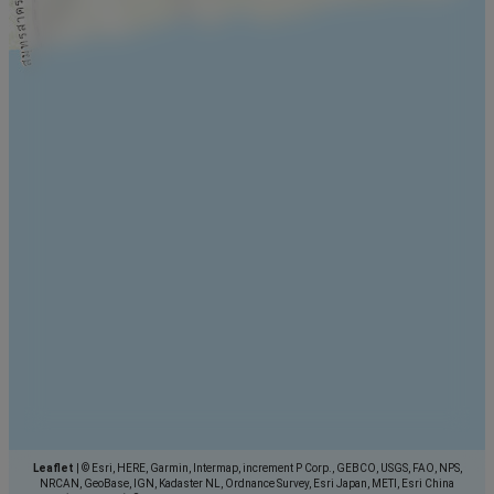
Leaflet
|
© Esri, HERE, Garmin, Intermap, increment P Corp., GEBCO, USGS, FAO, NPS,
NRCAN, GeoBase, IGN, Kadaster NL, Ordnance Survey, Esri Japan, METI, Esri China