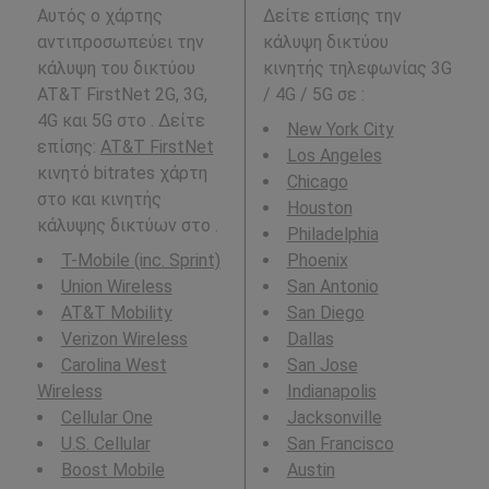
Αυτός ο χάρτης
Δείτε επίσης την
αντιπροσωπεύει την
κάλυψη δικτύου
κάλυψη του δικτύου
κινητής τηλεφωνίας 3G
AT&T FirstNet 2G, 3G,
/ 4G / 5G σε
:
4G και 5G στο . Δείτε
New York City
επίσης:
AT&T FirstNet
Los Angeles
κινητό bitrates χάρτη
Chicago
στο και κινητής
Houston
κάλυψης δικτύων στο .
Philadelphia
T-Mobile (inc. Sprint)
Phoenix
Union Wireless
San Antonio
AT&T Mobility
San Diego
Verizon Wireless
Dallas
Carolina West
San Jose
Wireless
Indianapolis
Cellular One
Jacksonville
U.S. Cellular
San Francisco
Boost Mobile
Austin