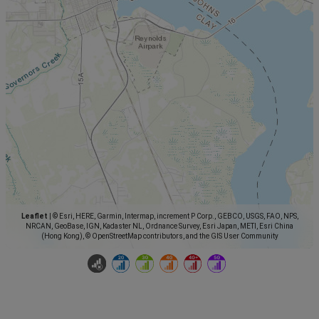
Leaflet
|
© Esri, HERE, Garmin, Intermap, increment P Corp., GEBCO, USGS, FAO, NPS,
NRCAN, GeoBase, IGN, Kadaster NL, Ordnance Survey, Esri Japan, METI, Esri China
(Hong Kong), © OpenStreetMap contributors, and the GIS User Community