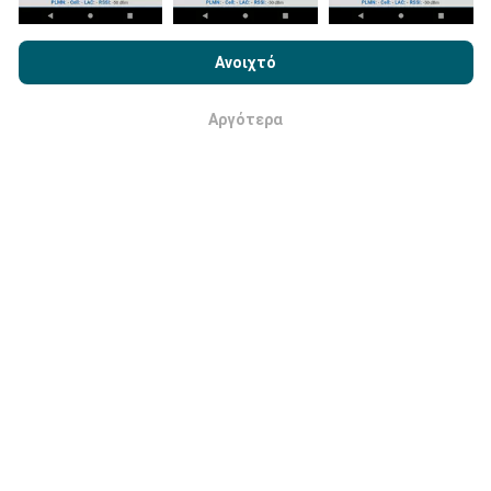
Με την περιήγηση στο nPerf.com, αποδέχεστε την
Πολιτική
Χρήσης απορρήτου και Cookies
καθώς και τη δοκιμή nPerf
Ανοιχτό
Άδεια χρήσης τελικού χρήστη
.
Πώς γίνονται οι ενημερώσεις;
Αργότερα
Εντάξει
Οι χάρτες κάλυψης δικτύου ενημερώνονται
αυτόματα από ένα bot κάθε ώρα. Οι χάρτες
ταχύτητας
ενημερώνονται κάθε 15 λεπτά
. Τα
δεδομένα εμφανίζονται για δύο χρόνια. Μετά από δύο
χρόνια, τα παλαιότερα δεδομένα αφαιρούνται από
τους χάρτες μία φορά το μήνα.
Πόσο αξιόπιστο και ακριβές είναι;
Οι δοκιμές διεξάγονται στις συσκευές των χρηστών.