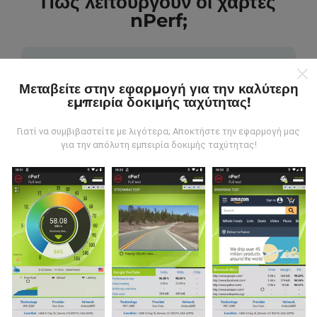
Πώς λειτουργούν οι χάρτες
nPerf;
Μεταβείτε στην εφαρμογή για την καλύτερη
εμπειρία δοκιμής ταχύτητας!
Από πού προέρχονται τα δεδομένα;
Γιατί να συμβιβαστείτε με λιγότερα; Αποκτήστε την εφαρμογή μας
για την απόλυτη εμπειρία δοκιμής ταχύτητας!
Τα δεδομένα συλλέγονται από δοκιμές που
πραγματοποιούνται από χρήστες της εφαρμογής
nPerf. Αυτές είναι οι δοκιμές που διεξάγονται σε
πραγματικές συνθήκες, απευθείας στο πεδίο. Αν
θέλετε να συμμετάσχετε επίσης, το μόνο που έχετε
να κάνετε είναι να κατεβάσετε την εφαρμογή nPerf
στο smartphone σας.
Όσο περισσότερα δεδομένα
υπάρχουν, τόσο πιο ολοκληρωμένοι θα είναι οι
χάρτες!