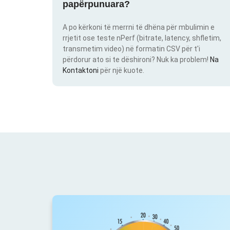
papërpunuara?
A po kërkoni të merrni të dhëna për mbulimin e
rrjetit ose teste nPerf (bitrate, latency, shfletim,
transmetim video) në formatin CSV për t'i
përdorur ato si te dëshironi? Nuk ka problem!
Na
Kontaktoni
për një kuote.