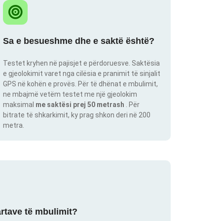
Sa e besueshme dhe e saktë është?
Testet kryhen në pajisjet e përdoruesve. Saktësia
e gjeolokimit varet nga cilësia e pranimit të sinjalit
GPS në kohën e provës. Për të dhënat e mbulimit,
ne mbajmë vetëm testet me një gjeolokim
maksimal
me saktësi prej 50 metrash
. Për
bitrate të shkarkimit, ky prag shkon deri në 200
metra.
artave të mbulimit?