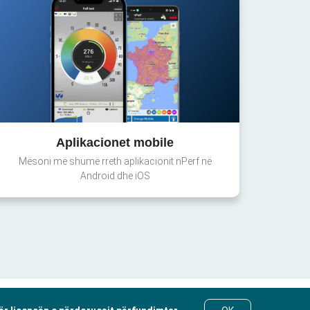
Aplikacionet mobile
Mësoni më shumë rreth aplikacionit nPerf në
Android dhe iOS