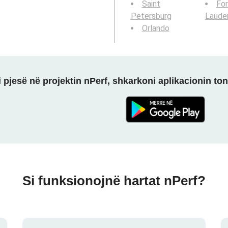
Saint
For
Petersburg
Laude
Orlando
 pjesë në projektin nPerf, shkarkoni aplikacionin ton
Si funksionojnë hartat nPerf?