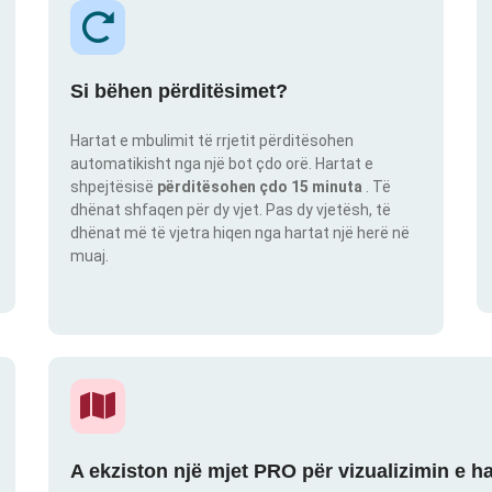
Si bëhen përditësimet?
Hartat e mbulimit të rrjetit përditësohen
automatikisht nga një bot çdo orë. Hartat e
shpejtësisë
përditësohen çdo 15 minuta
. Të
dhënat shfaqen për dy vjet. Pas dy vjetësh, të
dhënat më të vjetra hiqen nga hartat një herë në
muaj.
A ekziston një mjet PRO për vizualizimin e h