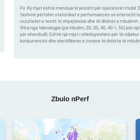
Po. Ky mjet është menduar kryesisht për operatorët mobil. E
tashmë përfshin statistikat e performancës së internetit nga
rezultatet e testit të shpejtësisë dhe të dhënat e mbulimit
filtra nga teknologjia (pa mbulim, 2G, 3G, 4G, 4G +, 5G) për 
për shembull). Eshtë një mjet i shkëlqyeshëm për të ndjekur 
konkurrencës dhe identifikimin e zonave të dobëta të mbulimit
Zbulo nPerf