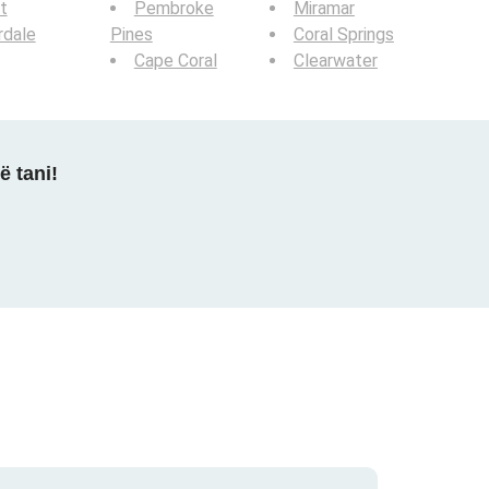
t
Pembroke
Miramar
rdale
Pines
Coral Springs
Cape Coral
Clearwater
ë tani!