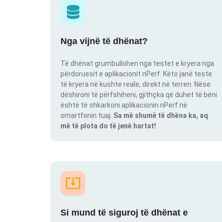
Nga vijnë të dhënat?
Të dhënat grumbullohen nga testet e kryera nga
përdoruesit e aplikacionit nPerf. Këto janë teste
të kryera në kushte reale, direkt në terren. Nëse
dëshironi të përfshiheni, gjithçka që duhet të bëni
është të shkarkoni aplikacionin nPerf në
smartfonin tuaj.
Sa më shumë të dhëna ka, aq
më të plota do të jenë hartat!
Si mund të siguroj të dhënat e