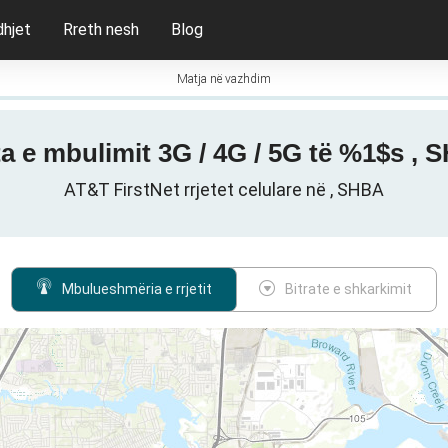
dhjet
Rreth nesh
Blog
Matja në vazhdim
a e mbulimit 3G / 4G / 5G të %1$s ,
AT&T FirstNet rrjetet celulare në , SHBA
Mbulueshmëria e rrjetit
Bitrate e shkarkimit