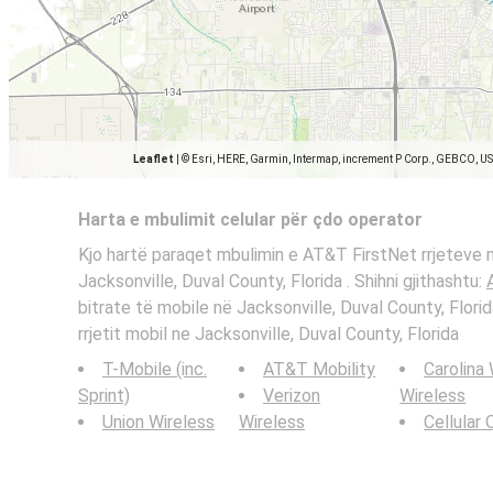
Leaflet
|
© Esri, HERE, Garmin, Intermap, increment P Corp., GEBCO, U
Harta e mbulimit celular për çdo operator
Kjo hartë paraqet mbulimin e AT&T FirstNet rrjeteve 
Jacksonville, Duval County, Florida . Shihni gjithashtu:
bitrate të mobile në Jacksonville, Duval County, Flor
rrjetit mobil ne Jacksonville, Duval County, Florida
T-Mobile (inc.
AT&T Mobility
Carolina
Sprint)
Verizon
Wireless
Union Wireless
Wireless
Cellular