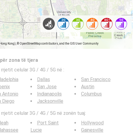
(Hong Kong), © OpenStreetMap contributors, and the GIS User Community
 për zona të tjera
 rrjetit celular 3G / 4G / 5G në
:
ladelphia
Dallas
San Francisco
oenix
San Jose
Austin
 Antonio
Indianapolis
Columbus
n Diego
Jacksonville
 rrjetit celular 3G / 4G / 5G në zonën tuaj:
leah
Port Saint
Hollywood
lahassee
Lucie
Gainesville