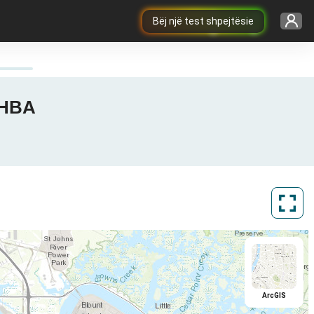
Bëj një test shpejtësie
 SHBA
ArcGIS