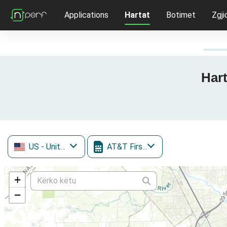
Applications
Hartat
Botimet
Zgji
Hart
US
- United States
AT&T FirstNet
+
−