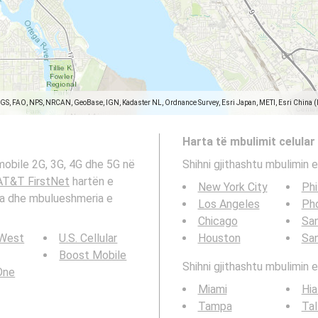
SGS, FAO, NPS, NRCAN, GeoBase, IGN, Kadaster NL, Ordnance Survey, Esri Japan, METI, Esri China 
Harta të mbulimit celular
mobile 2G, 3G, 4G dhe 5G në
Shihni gjithashtu mbulimin e
AT&T FirstNet
hartën e
New York City
Phi
ida dhe mbulueshmeria e
Los Angeles
Ph
Chicago
San
 West
U.S. Cellular
Houston
Sa
Boost Mobile
Shihni gjithashtu mbulimin e
 One
Miami
Hia
Tampa
Tal