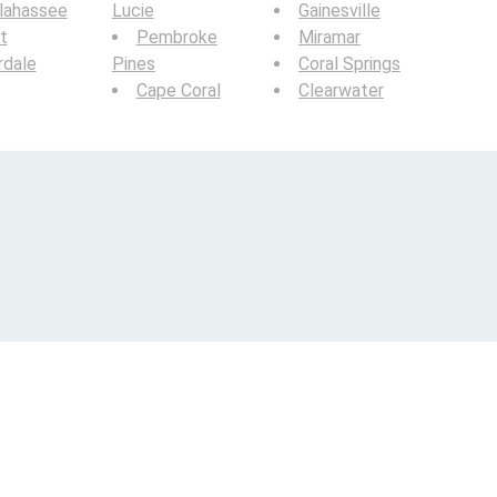
lahassee
Lucie
Gainesville
t
Pembroke
Miramar
rdale
Pines
Coral Springs
Cape Coral
Clearwater