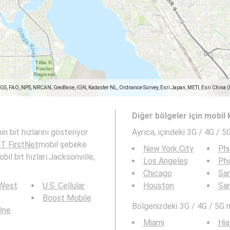
SGS, FAO, NPS, NRCAN, GeoBase, IGN, Kadaster NL, Ordnance Survey, Esri Japan, METI, Esri China 
Diğer bölgeler için mobil
 bit hızlarını gösteriyor.
Ayrıca,
içindeki 3G / 4G / 5
T FirstNet
mobil şebeke
New York City
Phi
il bit hızları.Jacksonville,
Los Angeles
Ph
Chicago
San
 West
U.S. Cellular
Houston
Sa
Boost Mobile
Bölgenizdeki 3G / 4G / 5G 
 One
Miami
Hia