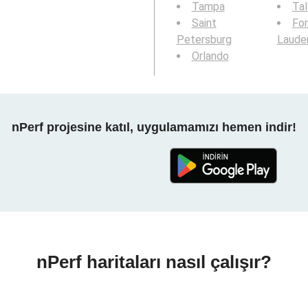
Tampa
Tal
Saint
For
Petersburg
Laude
Orlando
nPerf projesine katıl, uygulamamızı hemen indir!
nPerf haritaları nasıl çalışır?