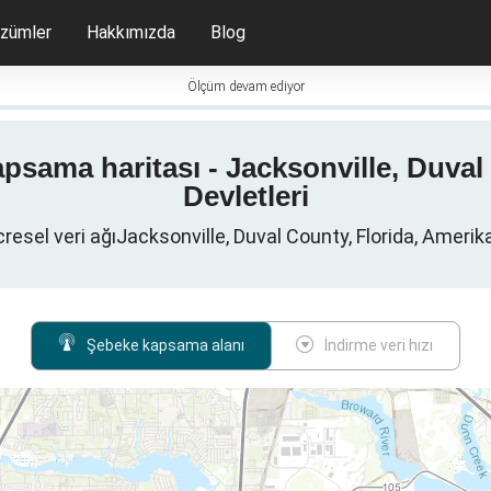
zümler
Hakkımızda
Blog
Ölçüm devam ediyor
psama haritası - Jacksonville, Duval
Devletleri
esel veri ağıJacksonville, Duval County, Florida, Amerika 
Şebeke kapsama alanı
İndirme veri hızı