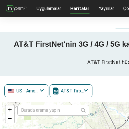
Uygulamalar
Haritalar
Yayınlar
Çö
AT&T FirstNet'nin 3G / 4G / 5G ka
AT&T FirstNet hücr
US
- Amerika Birleşik Devletleri
AT&T FirstNet
+
−