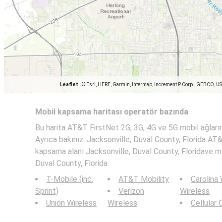
Leaflet
|
© Esri, HERE, Garmin, Intermap, increment P Corp., GEBCO, U
Mobil kapsama haritası operatör bazında
Bu harita AT&T FirstNet 2G, 3G, 4G ve 5G mobil ağlarının
Ayrıca bakınız: Jacksonville, Duval County, Florida
AT&
kapsama alanı Jacksonville, Duval County, Floridave mob
Duval County, Florida
T-Mobile (inc.
AT&T Mobility
Carolina
Sprint)
Verizon
Wireless
Union Wireless
Wireless
Cellular