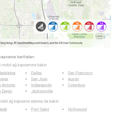
(Hong Kong), © OpenStreetMap contributors, and the GIS User Community
 kapsama haritaları
G mobil ağ kapsamına bakın :
ladelphia
Dallas
San Francisco
oenix
San Jose
Austin
 Antonio
Indianapolis
Columbus
n Diego
Jacksonville
mobil ağ kapsama alanına da bakın:
leah
Port Saint
Hollywood