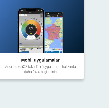
Mobil uygulamalar
Android ve iOS'taki nPerf uygulaması hakkında
daha fazla bilgi edinin