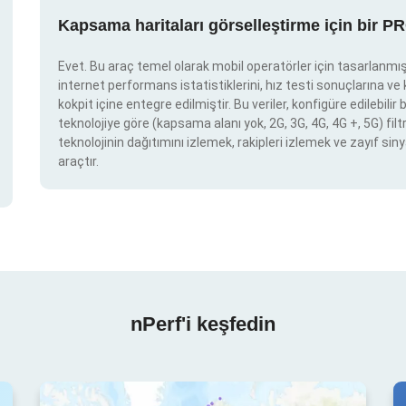
Kapsama haritaları görselleştirme için bir P
Evet. Bu araç temel olarak mobil operatörler için tasarlanmışt
internet performans istatistiklerini, hız testi sonuçlarına v
kokpit içine entegre edilmiştir. Bu veriler, konfigüre edilebil
teknolojiye göre (kapsama alanı yok, 2G, 3G, 4G, 4G +, 5G) filtr
teknolojinin dağıtımını izlemek, rakipleri izlemek ve zayıf siny
araçtır.
nPerf'i keşfedin