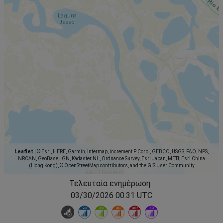
Leaflet
|
© Esri, HERE, Garmin, Intermap, increment P Corp., GEBCO, USGS, FAO, NPS,
NRCAN, GeoBase, IGN, Kadaster NL, Ordnance Survey, Esri Japan, METI, Esri China
(Hong Kong), © OpenStreetMap contributors, and the GIS User Community
Τελευταία ενημέρωση :
03/30/2026 00:31 UTC