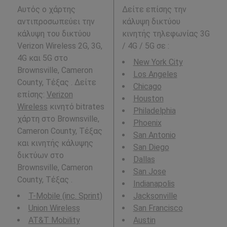
Αυτός ο χάρτης
Δείτε επίσης την
αντιπροσωπεύει την
κάλυψη δικτύου
κάλυψη του δικτύου
κινητής τηλεφωνίας 3G
Verizon Wireless 2G, 3G,
/ 4G / 5G σε
:
4G και 5G στο
New York City
Brownsville, Cameron
Los Angeles
County, Τέξας . Δείτε
Chicago
επίσης:
Verizon
Houston
Wireless
κινητό bitrates
Philadelphia
χάρτη στο Brownsville,
Phoenix
Cameron County, Τέξας
San Antonio
και κινητής κάλυψης
San Diego
δικτύων στο
Dallas
Brownsville, Cameron
San Jose
County, Τέξας .
Indianapolis
T-Mobile (inc. Sprint)
Jacksonville
Union Wireless
San Francisco
AT&T Mobility
Austin