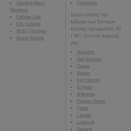
Carolina West
Columbus
Wireless
Δείτε επίσης την
Cellular One
κάλυψη των δικτύων
U.S. Cellular
κινητής τηλεφωνίας 3G
AT&T FirstNet
/ 4G / 5G στην περιοχή
Boost Mobile
σας:
Houston
San Antonio
Dallas
Austin
Fort Worth
El Paso
Arlington
Corpus Christi
Plano
Laredo
Lubbock
Garland