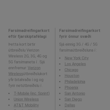
Farsímadreifingarkort
Farsímadreifingarkort
eftir fjarskiptafélagi
fyrir önnur svæði
Þetta kort birtir
Sjá einnig 3G / 4G / 5G
útbreiðslu Verizon
farsímaútbreiðsluna í
:
Wireless 2G, 3G, 4G og
New York City
5G farsímaneta í . Sjá
Los Angeles
ennfremur:
Verizon
Chicago
Wireless
útbreiðslukort
Houston
yfir bitahraða í og og
Philadelphia
fyrir netútbreiðslu í .
Phoenix
T-Mobile (inc. Sprint)
San Antonio
Union Wireless
San Diego
AT&T Mobility
Dallas