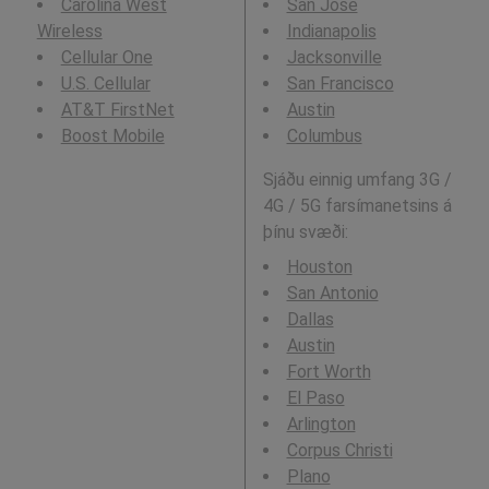
Carolina West
San Jose
Wireless
Indianapolis
Cellular One
Jacksonville
U.S. Cellular
San Francisco
AT&T FirstNet
Austin
Boost Mobile
Columbus
Sjáðu einnig umfang 3G /
4G / 5G farsímanetsins á
þínu svæði:
Houston
San Antonio
Dallas
Austin
Fort Worth
El Paso
Arlington
Corpus Christi
Plano