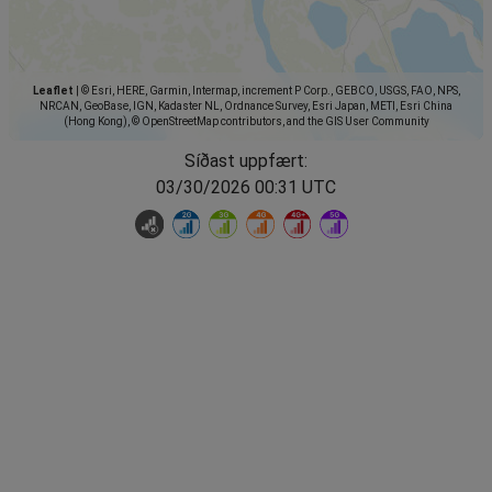
Leaflet
|
© Esri, HERE, Garmin, Intermap, increment P Corp., GEBCO, USGS, FAO, NPS,
NRCAN, GeoBase, IGN, Kadaster NL, Ordnance Survey, Esri Japan, METI, Esri China
(Hong Kong), © OpenStreetMap contributors, and the GIS User Community
Síðast uppfært:
03/30/2026 00:31 UTC