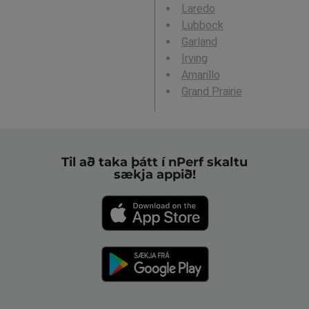
Laredo
Lubbock
Garland
Irving
Amarillo
Grand Prairie
Til að taka þátt í nPerf skaltu
sækja appið!