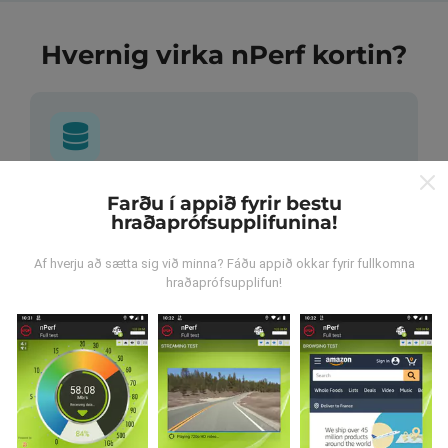
Hvernig virka nPerf kortin?
Hvar verða gögnin til?
Farðu í appið fyrir bestu
hraðaprófsupplifunina!
Gögnum er safnað saman af notendum sem gera
prófanir með nPerf appinu. Þetta eru prófanir sem eru
Af hverju að sætta sig við minna? Fáðu appið okkar fyrir fullkomna
framkvæmdar við raunverulegar aðstæður, úti í
hraðaprófsupplifun!
mörkinni. Ef þú vilt taka þátt þá er það eina sem þarf
að gera er að vista nPerf-appið í snjallsímanum.
Því
meiri gögn sem safnast saman, því ítarlegri verða
kortin.