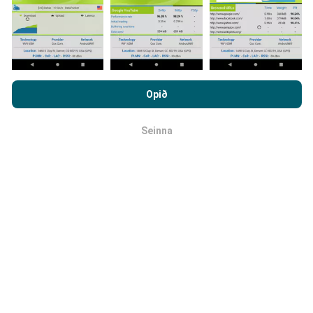
Hvernig eru uppfærslur
framkvæmdar?
Með því að vafra um nPerf.com ertu samþykk(ur)
persónuverndar- og netkökustefnu okkar auk
Opið
Tölva uppfærir netútbreiðslukortin á
notkunarskilmálanna
um nPerf prófanirnar.
klukkustundarfresti. Hraðakortin eru uppfærð
á 15
Seinna
mínútna fresti
. Gögn eru birt í tvö ár. Að tveimur árum
OK
liðnum eru elstu kortagögnin fjarlægð mánaðarlega.
Hversu áreiðanlegt og nákvæmt er
þetta?
Prófanir eru framkvæmdar með notendabúnaði.