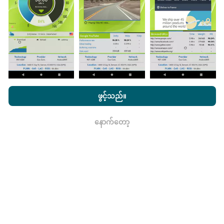
ဖြစ်သည်။
မွမ်းမံမှုများကိုဘယ်လိုလုပ်ထားသလဲ။
nPerf.com ကိုကြည့်ခြင်းအားဖြင့်ကျွန်ုပ်တို့၏
သီးသန့် နှင့် Cookies
အသုံးပြုမှုမူဝါဒ နှင့်ကျွန်ုပ်တို့၏ nPerf စမ်းသပ်မှု
us
သုံးစွဲသူလိုင်စင်
ဖွင့်သည်။
ကွန်ယက်လွှမ်းခြုံမြေပုံသည်နာရီတိုင်း bot မှ
သဘောတူညီချက်
။
အလိုအလျောက် update လုပ်သည်။ အမြန်မြေပုံများကို
၁၅
မိနစ်တိုင်းတွင် update လုပ်သည်။
ဒေတာကိုနှစ်နှစ်ပြသ
နောက်တော့
ရလား
နေသည်။ ၂ နှစ်အကြာတွင်သက်တမ်းအရင့်ဆုံး
အချက်အလက်များကိုမြေပုံများမှတစ်လတစ်ကြိမ်
ဖယ်ရှားသည်။