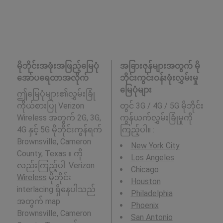
မိုဘိုင်းအဖုံးအဖြည့်မြေပုံ
အခြားဇုန်များအတွက် မို
အော်ပရေတာအလိုက်
ဘိုင်းကွင်းဝန်းဖုံးလွှမ်းမှု
မြေပုံများ
ဤမြေပုံများ၏လွှမ်းခြုံ
ကိုယ်စားပြု Verizon
တွင် 3G / 4G / 5G မိုဘိုင်း
Wireless အတွက် 2G, 3G,
ကွန်ယက်လွှမ်းခြုံမှုကို
4G နှင့် 5G မိုဘိုင်းကွန်ရက်
ကြည့်ပါ။ :
Brownsville, Cameron
New York City
County, Texas ။ ကို
Los Angeles
လည်းကြည့်ပါ:
Verizon
Chicago
Wireless
မိုဘိုင်း
Houston
interlacing ရှိနေပါသည်
Philadelphia
အတွက် map
Phoenix
Brownsville, Cameron
San Antonio