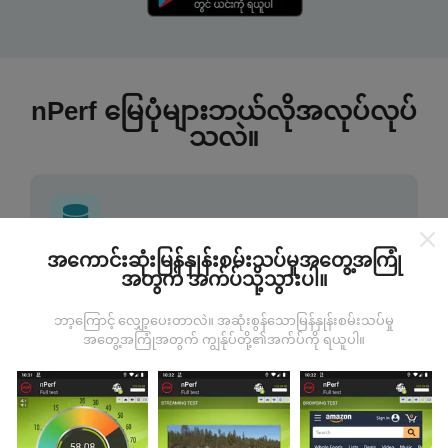
nPerf မြေပုံများဘယ်လိုအလုပ်လုပ်
သလဲ။
အကောင်းဆုံးမြန်နှုန်းစမ်းသပ်မှုအတွေ့အကြုံ
ဒေတာကဘယ်ကနေလာတာလဲ
အတွက် အက်ပ်သို့သွားပါ။
ဘာ့ကြောင့် လျှော့ပေးတာလဲ။ အဆုံးစွန်သောမြန်နှုန်းစမ်းသပ်မှု
ဒေတာများကို nPerf အက်ပလီကေးရှင်းအသုံးပြုသူများမှ
အတွေ့အကြုံအတွက် ကျွန်ုပ်တို့၏အက်ပ်ကို ရယူပါ။
ပြုလုပ်သောစမ်းသပ်မှုများမှရယူသည်။ ဤရွေ့ကားစစ်
မှန်သောအခြေအနေများ, စစ်မှန်သောအခြေအနေများတွင်
ကောက်ယူစမ်းသပ်မှုဖြစ်ကြသည်။ သင်လည်းပါ ၀ င်လိုပါက
nPerf အက်ပ်ကိုသင်၏စမတ်ဖုန်းထဲသို့ဒေါင်းလုပ်ဆွဲရန်ဖြစ်
သည်။
ဒေတာများများလေမြေပုံများပြည့်စုံလေလေ