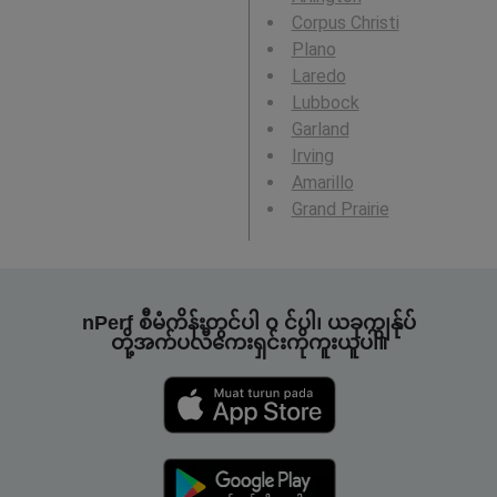
Corpus Christi
Plano
Laredo
Lubbock
Garland
Irving
Amarillo
Grand Prairie
nPerf စီမံကိန်းတွင်ပါ ၀ င်ပါ၊ ယခုကျွန်ုပ်
တို့အက်ပလီကေးရှင်းကိုကူးယူပါ။