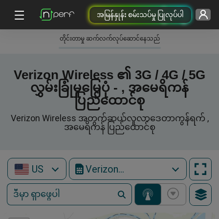
အမြန်နှုန်း စမ်းသပ်မှု ပြုလုပ်ပါ
တိုင်းတာမှု ဆက်လက်လုပ်ဆောင်နေသည်
Verizon Wireless ၏ 3G / 4G / 5G
လွှမ်းခြုံမှုမြေပုံ - , အမေရိကန်
ပြည်ထောင်စု
Verizon Wireless အတွက်ဆယ်လူလာဒေတာကွန်ရက် ,
အမေရိကန် ပြည်ထောင်စု
US
Verizon Wireless