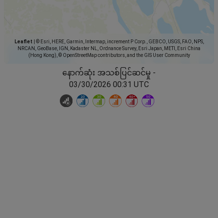
Leaflet
|
© Esri, HERE, Garmin, Intermap, increment P Corp., GEBCO, USGS, FAO, NPS,
NRCAN, GeoBase, IGN, Kadaster NL, Ordnance Survey, Esri Japan, METI, Esri China
(Hong Kong), © OpenStreetMap contributors, and the GIS User Community
နောက်ဆုံး အသစ်ပြင်ဆင်မှု -
03/30/2026 00:31 UTC