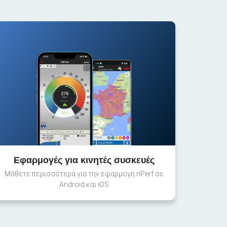
Εφαρμογές για κινητές συσκευές
Μάθετε περισσότερα για την εφαρμογή nPerf σε
Android και iOS