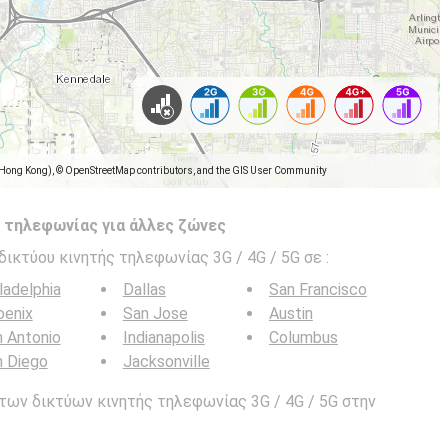
(Hong Kong), © OpenStreetMap contributors, and the GIS User Community
 τηλεφωνίας για άλλες ζώνες
δικτύου κινητής τηλεφωνίας 3G / 4G / 5G σε
:
ladelphia
Dallas
San Francisco
oenix
San Jose
Austin
 Antonio
Indianapolis
Columbus
n Diego
Jacksonville
των δικτύων κινητής τηλεφωνίας 3G / 4G / 5G στην