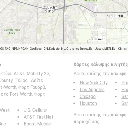
SGS, FAO, NPS, NRCAN, GeoBase, IGN, Kadaster NL, Ordnance Survey, Esri Japan, METI, Esri China 
ο
Χάρτες κάλυψης κινητής
κτύου AT&T Mobility 2G,
Δείτε επίσης την κάλυψη 
County, Τέξας . Δείτε
New York City
Phi
rt-Worth, Φορτ Γουόρθ,
Los Angeles
Ph
 στο Fort-Worth, Φορτ
Chicago
San
Houston
Sa
 West
U.S. Cellular
Δείτε επίσης την κάλυψη 
AT&T FirstNet
περιοχή σας:
 One
Boost Mobile