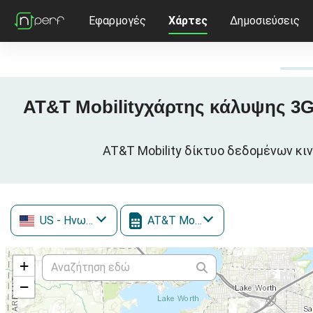
Εφαρμογές
Χάρτες
Δημοσιεύσεις
AT&T Mobilityχάρτης κάλυψης 3G /
AT&T Mobility δίκτυο δεδομένων κιν
US
- Ηνωμένες Πολιτείες
AT&T Mobility
+
−