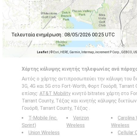
Τελευταία ενημέρωση :
08/05/2026 00:25 UTC
Leaflet
|
© Esri, HERE, Garmin, Intermap, increment P Corp., GEBCO, U
Χάρτης κάλυψης κινητής τηλεφωνίας ανά πάροχ
Αυτός ο χάρτης αντιπροσωπεύει την κάλυψη του δι
3G, 4G και 5G στο Fort-Worth, Φορτ Γουόρθ, Tarrant 
επίσης:
AT&T Mobility
κινητό bitrates χάρτη στο Fo
Tarrant County, Τέξας και κινητής κάλυψης δικτύων
Γουόρθ, Tarrant County, Τέξας .
T-Mobile (inc.
Verizon
Carolina
Sprint)
Wireless
Wireless
Union Wireless
Cellular