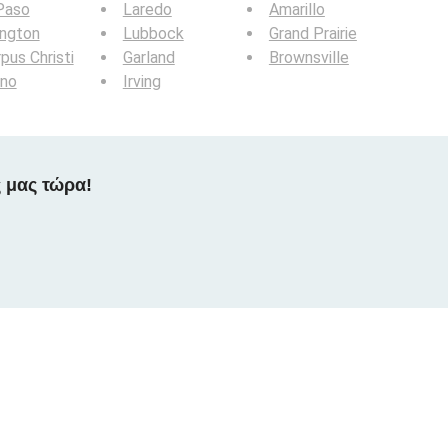
Paso
Laredo
Amarillo
ington
Lubbock
Grand Prairie
pus Christi
Garland
Brownsville
ano
Irving
 μας τώρα!