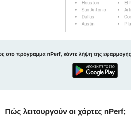
Houston
El 
San Antonio
Arl
Dallas
Cor
Austin
Pl
ος στο πρόγραμμα nPerf, κάντε λήψη της εφαρμογής
Πώς λειτουργούν οι χάρτες nPerf;