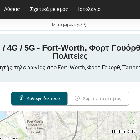
Λύσεις
Σχετικά με εμάς
Ιστολόγιο
Μέτρηση σε εξέλιξη
 4G / 5G - Fort-Worth, Φορτ Γουόρθ
Πολιτείες
ητής τηλεφωνίας στο Fort-Worth, Φορτ Γουόρθ, Tarran
Κάλυψη δικτύου
Χάρτης ταχύτητας