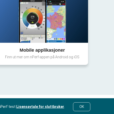
Mobile applikasjoner
Finn ut mer om nPerf-appen på Android og iOS
nPerf test
Lisensavtale for sluttbruker
.
OK