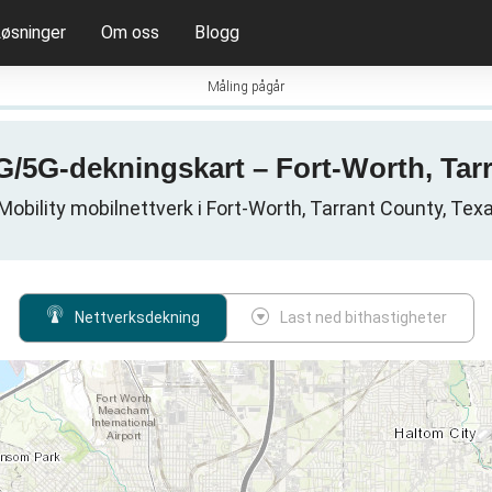
øsninger
Om oss
Blogg
Måling pågår
4G/5G-dekningskart – Fort-Worth, Tar
obility mobilnettverk i Fort-Worth, Tarrant County, Tex
Nettverksdekning
Last ned bithastigheter