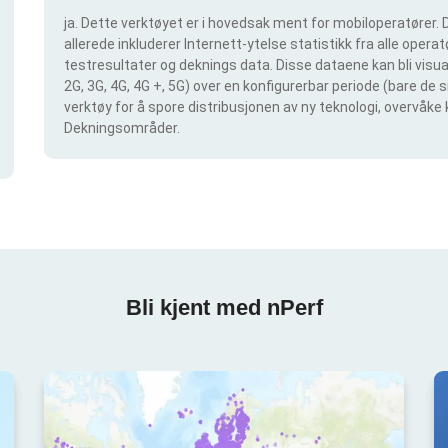
ja. Dette verktøyet er i hovedsak ment for mobiloperatører. D
allerede inkluderer Internett-ytelse statistikk fra alle operatø
testresultater og deknings data. Disse dataene kan bli visual
2G, 3G, 4G, 4G +, 5G) over en konfigurerbar periode (bare de 
verktøy for å spore distribusjonen av ny teknologi, overvåke 
Dekningsområder.
Bli kjent med nPerf