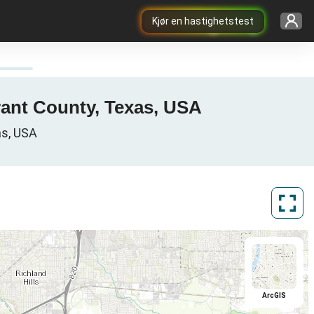
Kjør en hastighetstest
rant County, Texas, USA
as, USA
ArcGIS