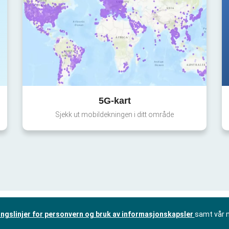
5G-kart
Sjekk ut mobildekningen i ditt område
ingslinjer for personvern og bruk av informasjonskapsler
samt vår 