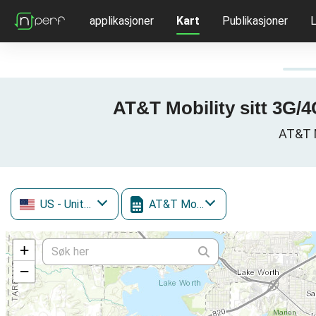
applikasjoner
Kart
Publikasjoner
L
AT&T Mobility sitt 3G/
AT&T M
US
- United States
AT&T Mobility
+
−