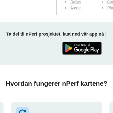
Dallas
Cor
Austin
Pl
Ta del til nPerf prosjektet, last ned vår app nå !
Hvordan fungerer nPerf kartene?