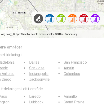
(Hong Kong), © OpenStreetMap contributors, and the GIS User Community
ndre områder
nettdekning i
:
ladelphia
Dallas
San Francisco
oenix
San Jose
Austin
 Antonio
Indianapolis
Columbus
n Diego
Jacksonville
tdekningen i ditt område:
Paso
Laredo
Amarillo
ington
Lubbock
Grand Prairie