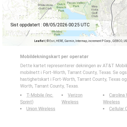
Sist oppdatert :
08/05/2026 00:25 UTC
Leaflet
|
© Esri, HERE, Garmin, Intermap, increment P Corp., GEBCO, U
Mobildekningskart per operatør
Dette kartet representerer dekningen av AT&T Mobili
mobilnett i Fort-Worth, Tarrant County, Texas. Se ogs
hastighetskart i Fort-Worth, Tarrant County, Texas og
Worth, Tarrant County, Texas.
T-Mobile (inc.
Verizon
Carolina
Sprint)
Wireless
Wireless
Union Wireless
Cellular