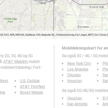
SGS, FAO, NPS, NRCAN, GeoBase, IGN, Kadaster NL, Ordnance Survey, Esri Japan, METI, Esri China 
Mobildekningskart for a
ty 2G, 3G, 4G og 5G
Se også 3G / 4G / 5G mobil
å:
AT&T Mobility
mobilt
New York City
Phi
 mobilnettdekning i Fort-
Los Angeles
Ph
Chicago
San
 West
U.S. Cellular
Houston
Sa
AT&T FirstNet
Se også 3G/4G/5G-mobilnet
 One
Boost Mobile
Houston
El 
San Antonio
Arl