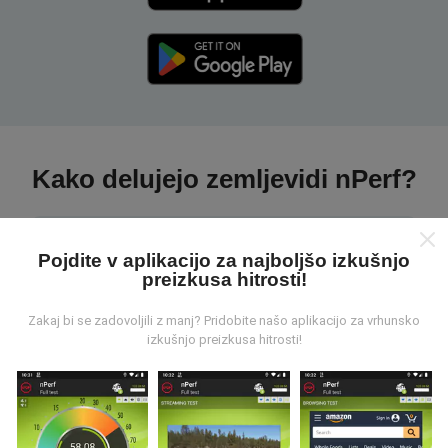
Kako delujejo zemljevidi nPerf?
Pojdite v aplikacijo za najboljšo izkušnjo
preizkusa hitrosti!
Od kod prihajajo podatki?
Zakaj bi se zadovoljili z manj? Pridobite našo aplikacijo za vrhunsko
izkušnjo preizkusa hitrosti!
Podatki se zbirajo iz testov, ki jih izvajajo uporabniki
aplikacije nPerf. To so testi, ki se izvajajo v realnih
razmerah, neposredno na terenu. Če se želite tudi vi
vključiti, morate na svoj pametni telefon naložiti