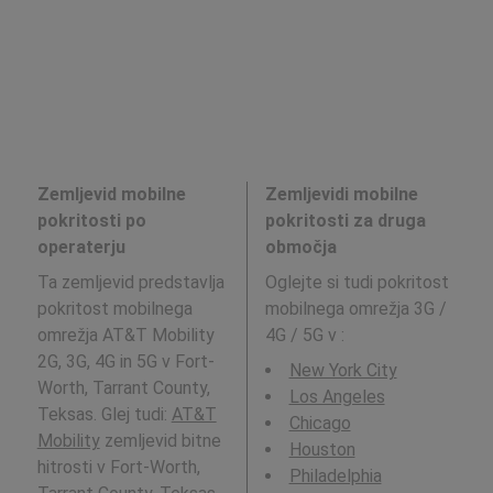
Zemljevid mobilne
Zemljevidi mobilne
pokritosti po
pokritosti za druga
operaterju
območja
Ta zemljevid predstavlja
Oglejte si tudi pokritost
pokritost mobilnega
mobilnega omrežja 3G /
omrežja AT&T Mobility
4G / 5G v
:
2G, 3G, 4G in 5G v Fort-
New York City
Worth, Tarrant County,
Los Angeles
Teksas. Glej tudi:
AT&T
Chicago
Mobility
zemljevid bitne
Houston
hitrosti v Fort-Worth,
Philadelphia