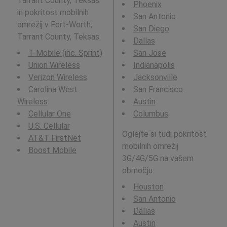
Tarrant County, Teksas
Phoenix
in pokritost mobilnih
San Antonio
omrežij v Fort-Worth,
San Diego
Tarrant County, Teksas.
Dallas
T-Mobile (inc. Sprint)
San Jose
Union Wireless
Indianapolis
Verizon Wireless
Jacksonville
Carolina West
San Francisco
Wireless
Austin
Cellular One
Columbus
U.S. Cellular
Oglejte si tudi pokritost
AT&T FirstNet
mobilnih omrežij
Boost Mobile
3G/4G/5G na vašem
območju:
Houston
San Antonio
Dallas
Austin