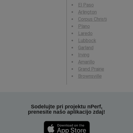
El Paso
Arlington
Corpus Christi
Plano
Laredo
Lubbock
Garland
Irving
Amarillo
Grand Prairie
Brownsville
Sodelujte pri projektu nPerf,
prenesite našo aplikacijo zdaj!