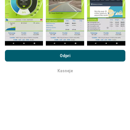
aplikacijo nPerf.
Več podatkov bo, zemljevidi bodo
bolj obsežni!
Vsi rezultati preskusov so prikazani na
zemljevidih. Pred izračunom uspešnosti za objave se
uporabljajo pravila filtriranja.
Z brskanjem po portalu nPerf.com se soglašate z našim
Pravilnikom o zasebnosti in piškotkih
kot tudi z našo nPerf test
Odpri
Licenčno pogodbo za končnega uporabnika
.
Kako so posodobitve narejene?
Kasneje
v redu
Zemljevidi pokritosti omrežja samodejno posodablja
bot vsako uro. Zemljevidi hitrosti se
posodabljajo
vsakih 15 minut
. Podatki so prikazani dve leti. Po dveh
letih se najstarejši podatki odstranijo z zemljevidov
enkrat mesečno.