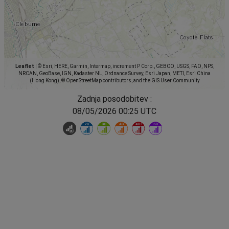
Leaflet
|
© Esri, HERE, Garmin, Intermap, increment P Corp., GEBCO, USGS, FAO, NPS,
NRCAN, GeoBase, IGN, Kadaster NL, Ordnance Survey, Esri Japan, METI, Esri China
(Hong Kong), © OpenStreetMap contributors, and the GIS User Community
Zadnja posodobitev :
08/05/2026 00:25 UTC